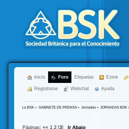
  Inicio
  Foro
Etiquetas
  Ezine
  Registrarse
  Webchat
  Ayuda
La BSK
»
GABINETE DE PRENSA
»
Jornadas
»
JORNADAS BSK
Páginas:
<<
1
2
[
3
]
Ir Abajo