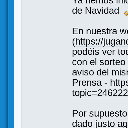
Ya hemos inic
de Navidad
En nuestra w
(
https://juga
podéis ver to
con el sorte
aviso del mis
Prensa -
http
topic=246222
Por supuesto
dado justo a