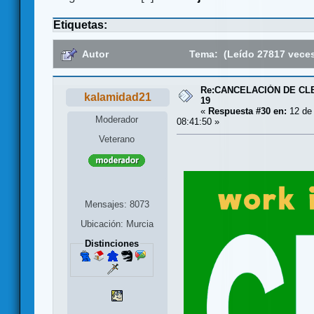
Etiquetas:
Autor
Tema: (Leído 27817 vece
Re:CANCELACIÓN DE CL
kalamidad21
19
«
Respuesta #30 en:
12 de
Moderador
08:41:50 »
Veterano
Mensajes: 8073
Ubicación: Murcia
Distinciones