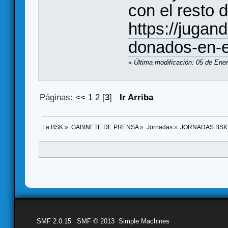
con el resto d
https://juga
donados-en-e
«
Última modificación: 05 de Ene
Páginas:
<<
1
2
[
3
]
Ir Arriba
La BSK
»
GABINETE DE PRENSA
»
Jornadas
»
JORNADAS BSK
SMF 2.0.15
|
SMF © 2013
,
Simple Machines