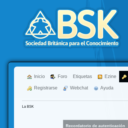
  Inicio
  Foro
Etiquetas
  Ezine
  Registrarse
  Webchat
  Ayuda
La BSK
Recordatorio de autenticación