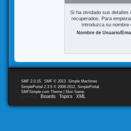
Si ha olvidado sus detalles
recuperados. Para empezar 
introduzca su nombre d
Nombre de Usuario/Emai
SMF 2.0.15
|
SMF © 2013
,
Simple Machines
SimplePortal 2.3.5 © 2008-2012, SimplePortal
SMFSimple.com Theme | Skin Samp
Sitemap:
Boards
|
Topics
|
XML