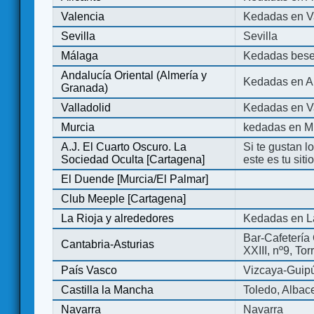
Valencia
Kedadas en V
Sevilla
Sevilla
Málaga
Kedadas bese
Andalucía Oriental (Almería y
Kedadas en An
Granada)
Valladolid
Kedadas en Va
Murcia
kedadas en M
A.J. El Cuarto Oscuro. La
Si te gustan l
Sociedad Oculta [Cartagena]
este es tu sit
El Duende [Murcia/El Palmar]
Club Meeple [Cartagena]
La Rioja y alrededores
Kedadas en L
Bar-Cafetería 
Cantabria-Asturias
XXIII, nº9, To
País Vasco
Vizcaya-Guip
Castilla la Mancha
Toledo, Albac
Navarra
Navarra