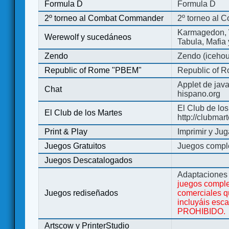
Formula D
Formula D
2º torneo al Combat Commander
2º torneo al
Karmagedon, W
Werewolf y sucedáneos
Tabula, Mafia
Zendo
Zendo (iceho
Republic of Rome "PBEM"
Republic of 
Applet de jav
Chat
hispano.org
El Club de los
El Club de los Martes
http://clubmar
Print & Play
Imprimir y Jug
Juegos Gratuitos
Juegos complet
Juegos Descatalogados
Adaptaciones 
juegos comple
Juegos rediseñados
comerciales q
incluyáis esc
PROHIBIDO.
Artscow y PrinterStudio