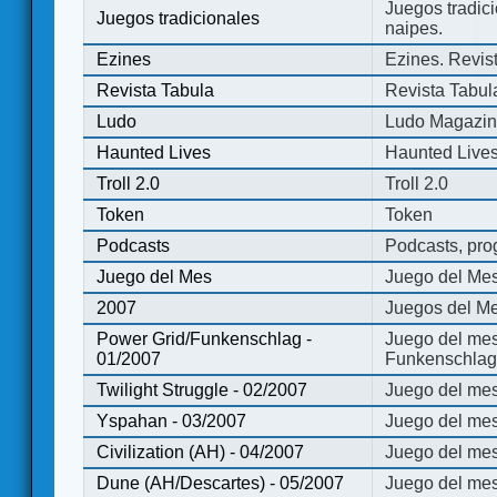
Juegos tradici
Juegos tradicionales
naipes.
Ezines
Ezines. Revist
Revista Tabula
Revista Tabul
Ludo
Ludo Magazi
Haunted Lives
Haunted Live
Troll 2.0
Troll 2.0
Token
Token
Podcasts
Podcasts, pro
Juego del Mes
Juego del Me
2007
Juegos del Me
Power Grid/Funkenschlag -
Juego del mes
01/2007
Funkenschlag 
Twilight Struggle - 02/2007
Juego del mes
Yspahan - 03/2007
Juego del me
Civilization (AH) - 04/2007
Juego del mes 
Dune (AH/Descartes) - 05/2007
Juego del me