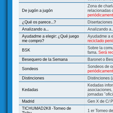
Zona de charl
De jugón a jugón
relacionadas 
periódicamen
¿Qué os parece...?
Disertaciones
Analizando a...
Analizando a..
Ayudadme a elegir: ¿Qué juego
Ayudadme a e
me compro?
reciclado per
Sobre la comu
BSK
fama.
Será re
Besequero de la Semana
Baronet o Be
Sondeos de o
Sondeos
periódicament
Distinciones
Distinciones 
Kedadas infor
Kedadas
asociaciones, 
jornadas "ofic
Madrid
Gen X de C/ P
TICHUMAD2K8 -Torneo de
1 er Torneo de
Tichu