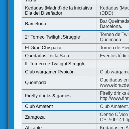
Kedadas (Madrid) de la Iniciativa
Kedadas (Madri
Día del Diseñador
(DDD)
Bar Queimada.
Barcelona
Barcelona.
Torneo de Twil
2º Torneo Twilight Struggle
Queimada
El Gran Chispazo
Torneo de Po
Quedadas Tecla Sala
Eventos lúdico
III Torneo de Twilight Struggle
Club wargamer Rvbicón
Club wargame
Queidadas en
Queimada
www.eldracde
Firefly drinks
Firefly drinks & games
http://www.fir
Club Amatent
Club Amatent,
Centro Cívico 
Zaragoza
CP: 50014 http
Alicante
Kedadas en Al