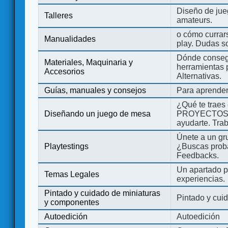
Diseño de jue
Talleres
amateurs.
o cómo currars
Manualidades
play. Dudas so
Dónde consegu
Materiales, Maquinaria y
herramientas 
Accesorios
Alternativas.
Guías, manuales y consejos
Para aprender
¿Qué te traes
Diseñando un juego de mesa
PROYECTOS co
ayudarte. Tra
Únete a un gru
Playtestings
¿Buscas probad
Feedbacks.
Un apartado pa
Temas Legales
experiencias.
Pintado y cuidado de miniaturas
Pintado y cui
y componentes
Autoedición
Autoedición