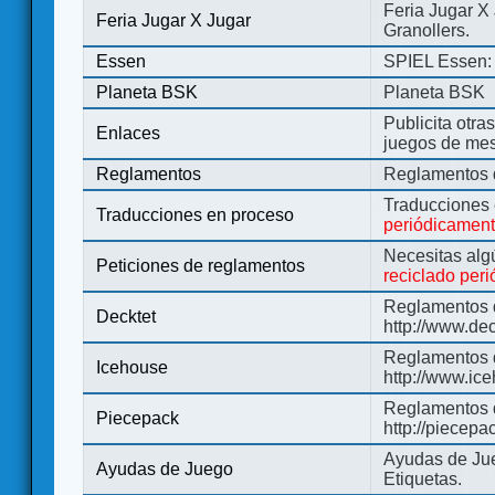
Feria Jugar X
Feria Jugar X Jugar
Granollers.
Essen
SPIEL Essen: 
Planeta BSK
Planeta BSK
Publicita otra
Enlaces
juegos de me
Reglamentos
Reglamentos d
Traducciones
Traducciones en proceso
periódicamen
Necesitas alg
Peticiones de reglamentos
reciclado per
Reglamentos d
Decktet
http://www.de
Reglamentos d
Icehouse
http://www.ic
Reglamentos 
Piecepack
http://piecepa
Ayudas de Jue
Ayudas de Juego
Etiquetas.