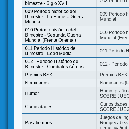
008 Periodo hi
bimestre - Siglo XVII
009 Periodo histórico del
009 Periodo hi
Bimestre - La Primera Guerra
Mundial.
Mundial
010 Periodo histórico del
010 Periodo h
Bimestre - Segunda Guerra
Mundial (Frent
Mundial (Frente Oriental)
011 Periodo Histórico del
011 Periodo H
Bimestre - Edad Media
012 - Periodo Histórico del
012 - Periodo
Bimestre - Combates Aéreos
Premios BSK
Premios BSK
Nominados
Nominados (fa
Humor gráfico
Humor
SOBRE JUEG
Curiosidades.
Curiosidades
SOBRE JUEG
Juegos de Ing
Pasatiempos
Rompecabezas
deductiva/indu