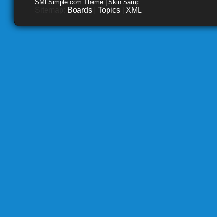
SMFSimple.com Theme | Skin Samp
Sitemap:
Boards
|
Topics
|
XML