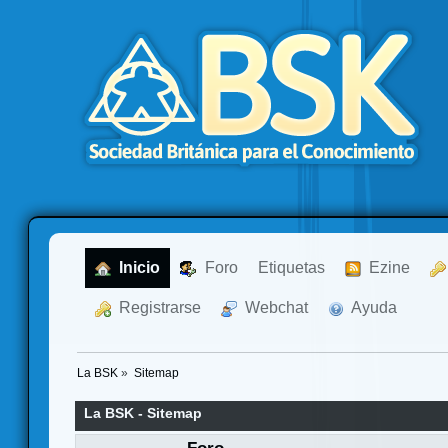
  Inicio
  Foro
Etiquetas
  Ezine
  Registrarse
  Webchat
  Ayuda
La BSK
»
Sitemap
La BSK - Sitemap