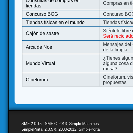
Consultas de compras en
Compras en ti
tiendas
Concurso BGG
Concurso BG
Tiendas físicas en el mundo
Tiendas físic
Siéntete libre
Cajón de sastre
Será reciclad
Mensajes del 
Arca de Noe
de la limpia.
¿Tienes algu
Mundo Virtual
alguna cosa d
mesa?
Cineforum, vis
Cineforum
propuestas
SMF 2.0.15
|
SMF © 2013
,
Simple Machines
SimplePortal 2.3.5 © 2008-2012, SimplePortal