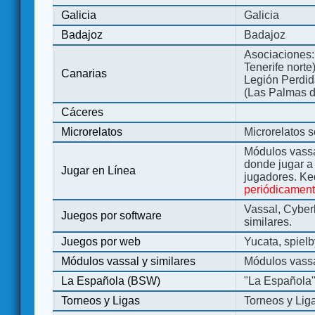
Galicia
Galicia
Badajoz
Badajoz
Asociaciones:
Tenerife norte
Canarias
Legión Perdida
(Las Palmas d
Cáceres
Microrelatos
Microrelatos 
Módulos vassa
donde jugar 
Jugar en Línea
jugadores. Ke
periódicamen
Vassal, Cyber
Juegos por software
similares.
Juegos por web
Yucata, spiel
Módulos vassal y similares
Módulos vassa
La Española (BSW)
"La Española
Torneos y Ligas
Torneos y Lig