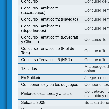
Concurso
Concurso de 
Concurso Temático #1
Concurso Temá
(Escarabajos)
Concurso Temático #2 (Navidad)
Concurso Tem
Concurso Temático #3
Concurso Tem
(Superhéroes)
Concurso Temático #4 (Lovecraft
Concurso Temá
y Cthulhu)
Concurso Temático #5 (Piel de
Concurso Temá
Toro)
Concurso Temático #6 (NSR)
Concurso Tem
Microjuegos d
18 cartas
opinar.
En Solitario
Juegos en soli
Componentes y partes de juegos
Componentes 
Contratación d
Pintores, escultores y artistas
esculpido y d
Subasta 2008
Subasta Bene