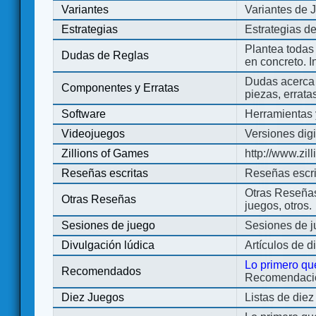
Variantes
Variantes de 
Estrategias
Estrategias d
Plantea todas
Dudas de Reglas
en concreto. 
Dudas acerca 
Componentes y Erratas
piezas, errata
Software
Herramientas 
Videojuegos
Versiones digi
Zillions of Games
http://www.zi
Reseñas escritas
Reseñas escri
Otras Reseñas 
Otras Reseñas
juegos, otros.
Sesiones de juego
Sesiones de 
Divulgación lúdica
Artículos de d
Lo primero qu
Recomendados
Recomendacion
Diez Juegos
Listas de die