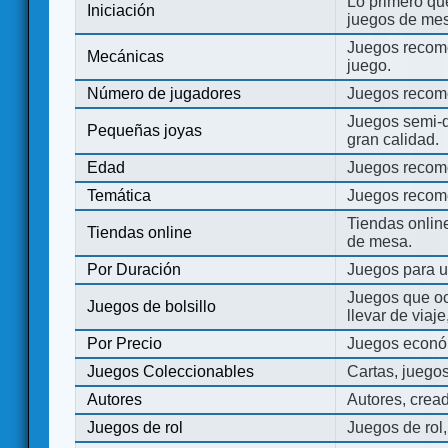
Lo primero que
Iniciación
juegos de mes
Juegos recome
Mecánicas
juego.
Número de jugadores
Juegos recom
Juegos semi-d
Pequeñas joyas
gran calidad.
Edad
Juegos recom
Temática
Juegos recom
Tiendas onli
Tiendas online
de mesa.
Por Duración
Juegos para u
Juegos que o
Juegos de bolsillo
llevar de viaje
Por Precio
Juegos económ
Juegos Coleccionables
Cartas, juego
Autores
Autores, crea
Juegos de rol
Juegos de rol,