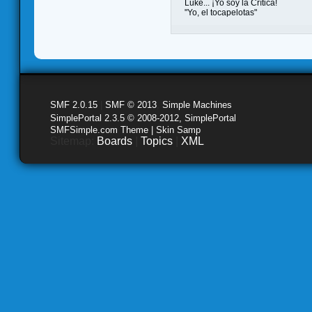
Luke... ¡Yo soy la Crítica!
"Yo, el tocapelotas"
SMF 2.0.15
|
SMF © 2013
,
Simple Machines
SimplePortal 2.3.5 © 2008-2012, SimplePortal
SMFSimple.com Theme | Skin Samp
Sitemap:
Boards
|
Topics
|
XML