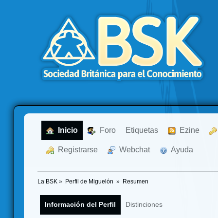
  Inicio
  Foro
Etiquetas
  Ezine
  Registrarse
  Webchat
  Ayuda
La BSK
»
Perfil de Miguelón 
»
Resumen
Información del Perfil
Distinciones