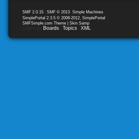
SMF 2.0.15
|
SMF © 2013
,
Simple Machines
SimplePortal 2.3.5 © 2008-2012, SimplePortal
SMFSimple.com Theme | Skin Samp
Sitemap:
Boards
|
Topics
|
XML