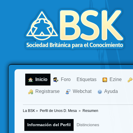
  Inicio
  Foro
Etiquetas
  Ezine
  Registrarse
  Webchat
  Ayuda
La BSK
»
Perfil de Unos D. Mesa 
»
Resumen
Información del Perfil
Distinciones