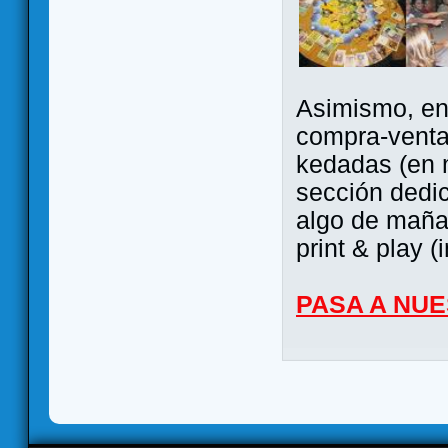
Asimismo, ent
compra-venta
kedadas (en 
sección dedi
algo de maña 
print & play (
PASA A NU