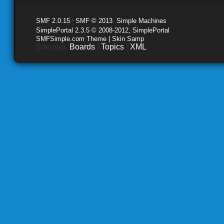
SMF 2.0.15
|
SMF © 2013
,
Simple Machines
SimplePortal 2.3.5 © 2008-2012, SimplePortal
SMFSimple.com Theme | Skin Samp
Sitemap:
Boards
|
Topics
|
XML