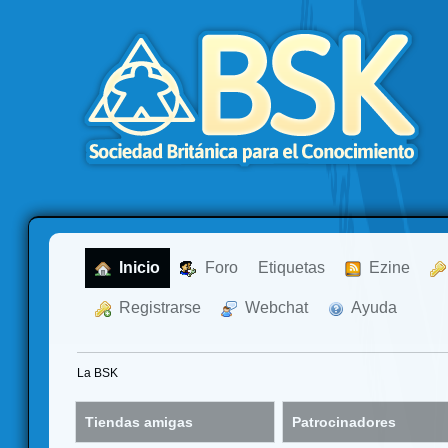
  Inicio
  Foro
Etiquetas
  Ezine
  Registrarse
  Webchat
  Ayuda
La BSK
Tiendas amigas
Patrocinadores