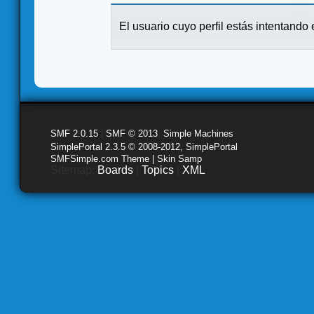
El usuario cuyo perfil estás intentando e
SMF 2.0.15
|
SMF © 2013
,
Simple Machines
SimplePortal 2.3.5 © 2008-2012, SimplePortal
SMFSimple.com Theme | Skin Samp
Sitemap:
Boards
|
Topics
|
XML