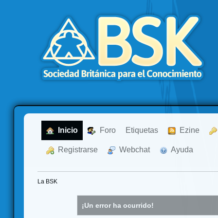
  Inicio
  Foro
Etiquetas
  Ezine
  Registrarse
  Webchat
  Ayuda
La BSK
¡Un error ha ocurrido!