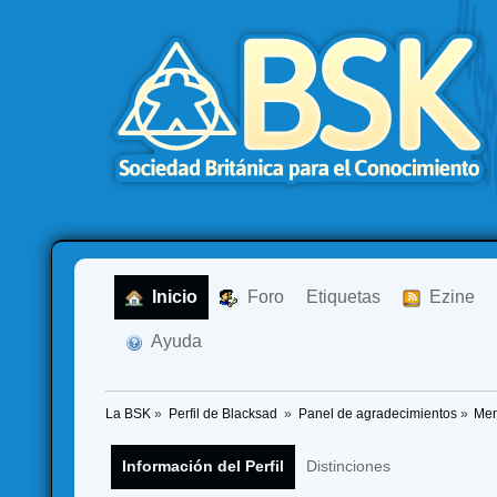
  Inicio
  Foro
Etiquetas
  Ezine
  Ayuda
La BSK
»
Perfil de Blacksad 
»
Panel de agradecimientos
»
Men
Información del Perfil
Distinciones