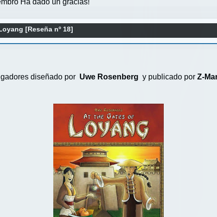
mbro Ha dado un gracias!
 Loyang [Reseña nº 18]
jugadores diseñado por
Uwe Rosenberg
y publicado por
Z-Ma