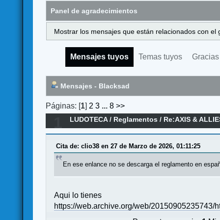
Panel de agradecimientos
Mostrar los mensajes que están relacionados con el 
Mensajes tuyos
Temas tuyos
Gracias
Mensajes - Blacksad
Páginas: [
1
]
2
3
...
8
>>
1
LUDOTECA
/
Reglamentos
/
Re:AXIS & ALLIE
Cita de: clio38 en 27 de Marzo de 2026, 01:11:25
En ese enlance no se descarga el reglamento en españ
Aqui lo tienes
https://web.archive.org/web/20150905235743/ht