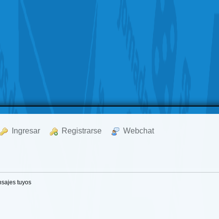
  Ingresar
  Registrarse
  Webchat
sajes tuyos