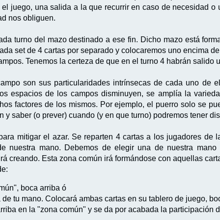
el juego, una salida a la que recurrir en caso de necesidad o
ad nos obliguen.
ada turno del mazo destinado a ese fin. Dicho mazo está form
ada set de 4 cartas por separado y colocaremos uno encima del
ampos. Tenemos la certeza de que en el turno 4 habrán salido u
e campo son sus particularidades intrínsecas de cada uno de
 los espacios de los campos disminuyen, se amplía la varied
hos factores de los mismos. Por ejemplo, el puerro solo se pu
ón y saber (o prever) cuando (y en que turno) podremos tener dis
para mitigar el azar. Se reparten 4 cartas a los jugadores d
de nuestra mano. Debemos de elegir una de nuestra mano 
e irá creando. Esta zona común irá formándose con aquellas car
de:
mún", boca arriba ó
 de tu mano. Colocará ambas cartas en su tablero de juego, boc
riba en la "zona común" y se da por acabada la participación d