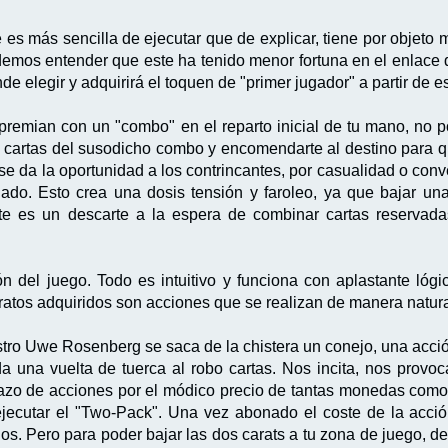
es más sencilla de ejecutar que de explicar, tiene por objeto m
demos entender que este ha tenido menor fortuna en el enlace 
e elegir y adquirirá el toquen de "primer jugador" a partir de 
e premian con un "combo" en el reparto inicial de tu mano, no p
s cartas del susodicho combo y encomendarte al destino para 
 se da la oportunidad a los contrincantes, por casualidad o co
ado. Esto crea una dosis tensión y faroleo, ya que bajar un
te es un descarte a la espera de combinar cartas reservad
 del juego. Todo es intuitivo y funciona con aplastante lógica
tratos adquiridos son acciones que se realizan de manera natur
stro Uwe Rosenberg se saca de la chistera un conejo, una acci
 una vuelta de tuerca al robo cartas. Nos incita, nos provoc
 mazo de acciones por el módico precio de tantas monedas co
jecutar el "Two-Pack". Una vez abonado el coste de la acc
dos. Pero para poder bajar las dos carats a tu zona de juego, 