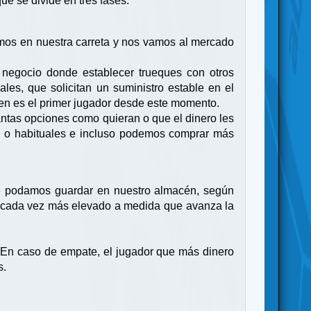
ue se divide en tres fases:
emos en nuestra carreta y nos vamos al mercado
e negocio donde establecer trueques con otros
ales, que solicitan un suministro estable en el
ien es el primer jugador desde este momento.
tantas opciones como quieran o que el dinero les
les o habituales e incluso podemos comprar más
ue podamos guardar en nuestro almacén, según
á cada vez más elevado a medida que avanza la
. En caso de empate, el jugador que más dinero
s.