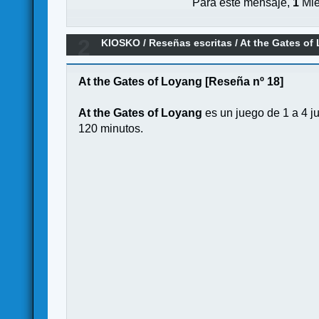
Para este mensaje,
1
Mie
2
KIOSKO
/
Reseñas escritas
/
At the Gates of
At the Gates of Loyang [Reseña nº 18]
At the Gates of Loyang
es un juego de 1 a 4 
120 minutos.