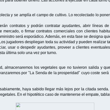
s para obtener dinero. Las acciones a ejecutar en cada turno q
olecta y se amplía el campo de cultivo. Lo recolectado lo pon
erán contratos y podrán contratar ayudantes, abrir líneas d
e mercado, o firmar contratos comerciales con clientes habitu
suministro será esporádico. Además, en esta fase se designa qu
 Los jugadores despliegan toda su actividad y pueden realizar 
rciar, usar o despedir ayudantes, proveer a clientes eventua
sta última solo una vez por turno.
dad, almacenaremos los vegetales que no tuvieron salida y q
 avanzaremos por "La Senda de la prosperidad" cuyo coste ser
abiamente, haya sabido llegar más lejos por la citada senda
vegetales. En el hipotético caso de mantenerse el empate, tabla