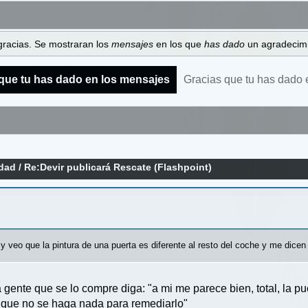
gracias. Se mostraran los
mensajes
en los que
has dado
un agradecimi
que tu has dado en los mensajes
Gracias que tu has dado 
idad
/
Re:Devir publicará Rescate (Flashpoint)
 veo que la pintura de una puerta es diferente al resto del coche y me dicen
a gente que se lo compre diga: "a mi me parece bien, total, la pu
e que no se haga nada para remediarlo"