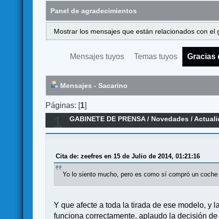
Panel de agradecimientos
Mostrar los mensajes que están relacionados con el 
Mensajes tuyos
Temas tuyos
Gracias 
Mensajes - Sacarino
Páginas: [
1
]
1
GABINETE DE PRENSA
/
Novedades / Actual
Cita de: zeefres en 15 de Julio de 2014, 01:21:16
Yo lo siento mucho, pero es como sí compró un coche y
Y que afecte a toda la tirada de ese modelo, y l
funciona correctamente, aplaudo la decisión d