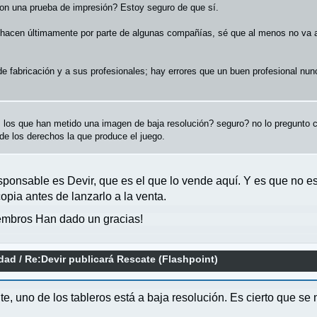
on una prueba de impresión? Estoy seguro de que sí.
hacen últimamente por parte de algunas compañías, sé que al menos no va a in
 de fabricación y a sus profesionales; hay errores que un buen profesional 
es los que han metido una imagen de baja resolución? seguro? no lo pregunto
a de los derechos la que produce el juego.
esponsable es Devir, que es el que lo vende aquí. Y es que no e
pia antes de lanzarlo a la venta.
mbros Han dado un gracias!
idad
/
Re:Devir publicará Rescate (Flashpoint)
, uno de los tableros está a baja resolución. Es cierto que se no