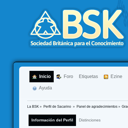
  Inicio
  Foro
Etiquetas
  Ezine
  Ayuda
La BSK
»
Perfil de Sacarino 
»
Panel de agradecimientos
»
Gra
Información del Perfil
Distinciones