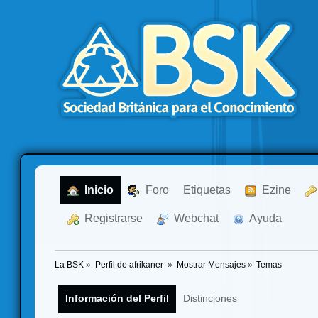
  Inicio
  Foro
Etiquetas
  Ezine
  Registrarse
  Webchat
  Ayuda
La BSK
»
Perfil de afrikaner 
»
Mostrar Mensajes
»
Temas
Información del Perfil
Distinciones