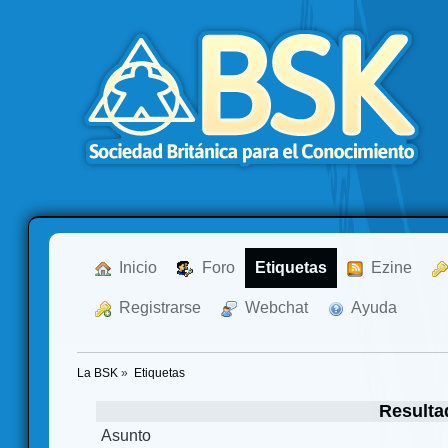
  Inicio
  Foro
Etiquetas
  Ezine
  Registrarse
  Webchat
  Ayuda
La BSK
»
Etiquetas
Resulta
Asunto