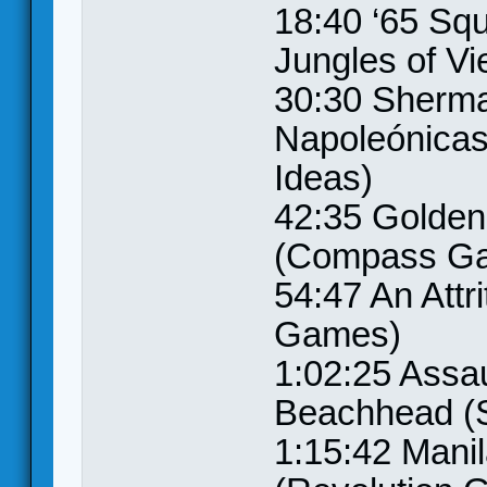
18:40 ‘65 Sq
Jungles of V
30:30 Sherman
Napoleónicas
Ideas)
42:35 Golden
(Compass G
54:47 An Attr
Games)
1:02:25 Assaul
Beachhead (
1:15:42 Mani