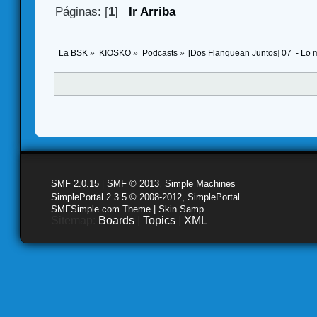
Páginas: [
1
]
Ir Arriba
La BSK
»
KIOSKO
»
Podcasts
»
[Dos Flanquean Juntos] 07  - Lo 
SMF 2.0.15
|
SMF © 2013
,
Simple Machines
SimplePortal 2.3.5 © 2008-2012, SimplePortal
SMFSimple.com Theme | Skin Samp
Sitemap:
Boards
|
Topics
|
XML