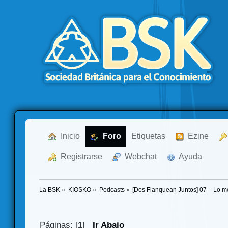
  Inicio
  Foro
Etiquetas
  Ezine
  Registrarse
  Webchat
  Ayuda
La BSK
»
KIOSKO
»
Podcasts
»
[Dos Flanquean Juntos] 07  - Lo m
Páginas: [
1
]
Ir Abajo