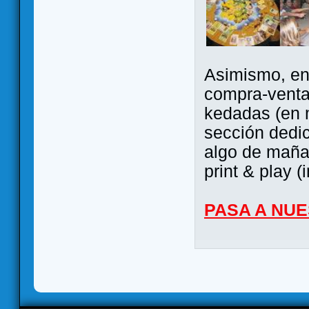
Asimismo, ent
compra-venta
kedadas (en 
sección dedi
algo de maña 
print & play (
PASA A NU