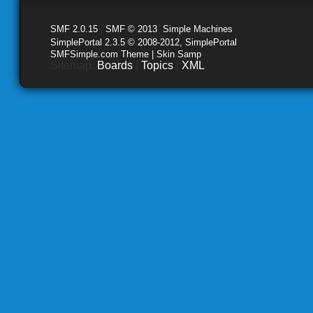
SMF 2.0.15
|
SMF © 2013
,
Simple Machines
SimplePortal 2.3.5 © 2008-2012, SimplePortal
SMFSimple.com Theme | Skin Samp
Sitemap:
Boards
|
Topics
|
XML