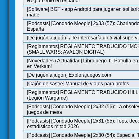
Reglamento en español
[
Software
]
BGT - app Android para jugar en solitari
made
[
Podcasts
]
[Condado Meeple] 2x33 (57): Charlan
España
[
De jugón a jugón
]
¿Te interesaría un trivial super
[
Reglamentos
]
REGLAMENTO TRADUCIDO "MO
(SMALL WARS: AVALON DIGITAL)
[
Novedades / Actualidad
]
Librojuego 📒 Patrulla en
en Verkami
[
De jugón a jugón
]
Explorajuegos.com
[
Cajón de sastre
]
Manual de viajes para profes
[
Reglamentos
]
REGLAMENTO TRADUCIDO HILL
(Legión Wargame)
[
Podcasts
]
[Condado Meeple] 2x32 (56): La obsole
juegos de mesa
[
Podcasts
]
[Condado Meeple] 2x31 (55): Tops, dec
estadísticas mitad 2026
[
Podcasts
]
[Condado Meeple] 2x30 (54): Especial