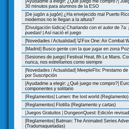
[
Ayudadme a elegir: ¿Qué juego me compro?
]
Jue
30 minutos para alumnos de la ESO
[
De jugón a jugón
]
¿Ha envejecido mal Puerto Rico
modernos no le llegan a la altura?
[
Divulgación lúdica
]
Charlando con el autor de 7a:
puedas! | Así nació el juego
[
Novedades / Actualidad
]
🦊Fox One: Air Combat 
[
Madrid
]
Busco gente con la que jugar en zona Po
[
Sesiones de juego
]
Festival Heat, 8h Le Mans. C
nunca, nos estrellamos como siempre
[
Novedades / Actualidad
]
MeepleFlix: Prestamo de
por Suscripción
[
Ayudadme a elegir: ¿Qué juego me compro?
]
Eur
componentes y solitario
[
Reglamentos
]
Lumen: the lost world (Reglamento)
[
Reglamentos
]
Flotilla (Reglamento y cartas)
[
Juegos Gratuitos
]
DungeonQuest: Edición revisad
[
Reglamentos
]
Batman: The Animated Series Adve
(Tradumaquetadas)