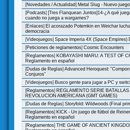
[
Novedades / Actualidad
]
Metal Slug - Nuevo jueg
[
Podcasts
]
[Tres Flanquean Juntos]14-¿A qué jue
cuando no juega a wargames?
[
Enlaces
]
El acorazado Potemkin en Weichar lucha
democracia
[
Videojuegos
]
Space Imperia 4X (Space Empires) D
[
Peticiones de reglamentos
]
Cosmic Encounters
[
Reglamentos
]
KOBAYASHI MARU: A TEST OF 
Reglamento en español
[
Dudas de Reglas
]
Advanced Heroquest: "Compon
Conjuros"
[
Videojuegos
]
Busco gente para jugar a PC y switc
[
Reglamentos
]
REGLAMENTO SERIE BATALLAS 
REVOLUCION AMERICANA (GMT GAMES)
[
Dudas de Reglas
]
Storyfold: Wildwoods (Final prim
[
Reglamentos
]
KICK - Un juego de fútbol de Reiner
Reglamento en español
[
Reglamentos
]
THE GAME OF ANCIENT KINGDO