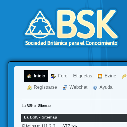
  Inicio
  Foro
Etiquetas
  Ezine
  Registrarse
  Webchat
  Ayuda
La BSK
»
Sitemap
La BSK - Sitemap
Páginas: [
1
]
2
3
...
677
>>