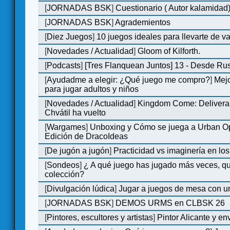
[
JORNADAS BSK
]
Cuestionario ( Autor kalamidad
[
JORNADAS BSK
]
Agrademientos
[
Diez Juegos
]
10 juegos ideales para llevarte de 
[
Novedades / Actualidad
]
Gloom of Kilforth.
[
Podcasts
]
[Tres Flanquean Juntos] 13 - Desde Ru
[
Ayudadme a elegir: ¿Qué juego me compro?
]
Mejo
para jugar adultos y niños
[
Novedades / Actualidad
]
Kingdom Come: Delivera
Chvátil ha vuelto
[
Wargames
]
Unboxing y Cómo se juega a Urban Op
Edición de DracoIdeas
[
De jugón a jugón
]
Practicidad vs imaginería en lo
[
Sondeos
]
¿ A qué juego has jugado más veces, qu
colección?
[
Divulgación lúdica
]
Jugar a juegos de mesa con u
[
JORNADAS BSK
]
DEMOS URMS en CLBSK 26
[
Pintores, escultores y artistas
]
Pintor Alicante y en