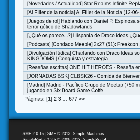
[
Novedades / Actualidad
]
Star Realms Infinite Repl
[
Al Filler de la noticia
]
Al Filler de la Noticia (12-06
[
Juegos de rol
]
Hablando con Daniel P. Espinosa s
terror gótico de Shadowlands
[
¿Qué os parece...?
]
Hispania de Draco ideas ¿Qu
[
Podcasts
]
[Condado Meeple] 2x27 (51): Freakcon
[
Divulgación lúdica
]
Charlando con Draco Ideas s
KINGDOMS | Conquista y estrategia
[
Reseñas escritas
]
ONE HIT HEROES - Reseña en 
[
JORNADAS BSK
]
CLBSK26 - Comida de Bienve
[
Madrid
]
Madrid - Pacífico Grupo de Meetup (+50 
jugando en Six Board Game Coffe
Páginas: [
1
]
2
3
...
677
>>
SMF 2.0.15
|
SMF © 2013
,
Simple Machines
SimplePortal 2.3.5 © 2008-2012, SimplePortal