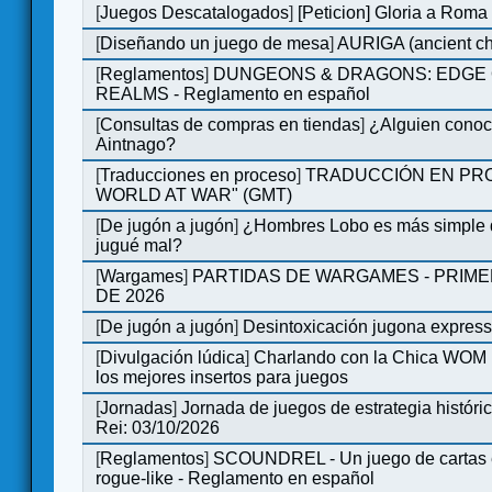
[
Juegos Descatalogados
]
[Peticion] Gloria a Roma
[
Diseñando un juego de mesa
]
AURIGA (ancient cha
[
Reglamentos
]
DUNGEONS & DRAGONS: EDGE 
REALMS - Reglamento en español
[
Consultas de compras en tiendas
]
¿Alguien conoce
Aintnago?
[
Traducciones en proceso
]
TRADUCCIÓN EN PRO
WORLD AT WAR" (GMT)
[
De jugón a jugón
]
¿Hombres Lobo es más simple q
jugué mal?
[
Wargames
]
PARTIDAS DE WARGAMES - PRIM
DE 2026
[
De jugón a jugón
]
Desintoxicación jugona expres
[
Divulgación lúdica
]
Charlando con la Chica WOM |
los mejores insertos para juegos
[
Jornadas
]
Jornada de juegos de estrategia históri
Rei: 03/10/2026
[
Reglamentos
]
SCOUNDREL - Un juego de cartas e
rogue-like - Reglamento en español