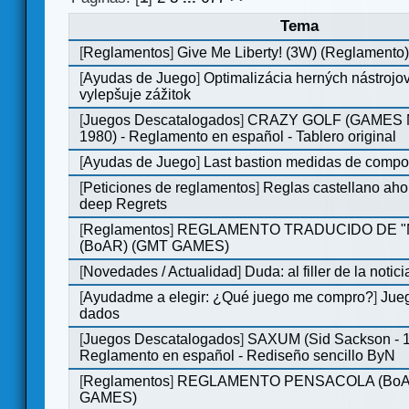
Tema
[
Reglamentos
]
Give Me Liberty! (3W) (Reglamento
[
Ayudas de Juego
]
Optimalizácia herných nástrojo
vylepšuje zážitok
[
Juegos Descatalogados
]
CRAZY GOLF (GAMES M
1980) - Reglamento en español - Tablero original
[
Ayudas de Juego
]
Last bastion medidas de comp
[
Peticiones de reglamentos
]
Reglas castellano aho
deep Regrets
[
Reglamentos
]
REGLAMENTO TRADUCIDO DE 
(BoAR) (GMT GAMES)
[
Novedades / Actualidad
]
Duda: al filler de la notici
[
Ayudadme a elegir: ¿Qué juego me compro?
]
Jueg
dados
[
Juegos Descatalogados
]
SAXUM (Sid Sackson - 
Reglamento en español - Rediseño sencillo ByN
[
Reglamentos
]
REGLAMENTO PENSACOLA (BoA
GAMES)