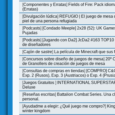
[
Componentes y Erratas
]
Fields of Fire: Pack id
(Erratas)
[
Divulgación lúdica
]
REFUGIO | El juego de mesa q
piel de una persona refugiada
[
Podcasts
]
[Condado Meeple] 2x28 (52): UK Games
Pujadas
[
Podcasts
]
[Jugando con Da2] JcDa2 #163 TOP10 
de diseñadores
[
Cajón de sastre
]
La película de Minecraft que sus 
[
Concursos sobre diseño de juegos de mesa
]
20º 
de Granollers de creación de juegos de mesa
[
Consultas de compras en tiendas
]
[COMPRO] C&C
Exp. 2 (Rusos), Exp. 3 (Austriacos) o Exp. 4 (Prusi
[
Juegos Gratuitos
]
INTERNATIONAL SUPERSTA
Deluxe
[
Reseñas escritas
]
Battalion Combat Series. Una cl
personal.
[
Ayudadme a elegir: ¿Qué juego me compro?
]
King
winter kingdom