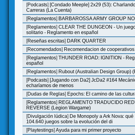
[
Podcasts
]
[Condado Meeple] 2x29 (53): Charlando
Carreras (La Cuenta)
[
Reglamentos
]
BARBAROSSA ARMY GROUP NO
[
Reglamentos
]
CLEAR THE DUNGEON - Un juego 
solitario - Reglamento en español
[
Reseñas escritas
]
DARK QUARTER
[
Recomendados
]
Recomendacion de cooperativos 
[
Reglamentos
]
THUNDER ROAD: IGNITION - Regl
español
[
Reglamentos
]
Rubout (Australian Design Group) 
[
Podcasts
]
[Jugando con Da2] JcDa2 #164 Mecáni
echaríamos de menos
[
Dudas de Reglas
]
Epochs: El camino de las cultu
[
Reglamentos
]
REGLAMENTO TRADUCIDO RED
REVERSE (Legion Wargame)
[
Divulgación lúdica
]
De Monopoly a Ark Nova: qué
104.640 juegos sobre la evolución del di
[
Playtestings
]
Ayuda para mi primer proyecto