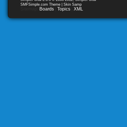
SMFSimple.com Theme | Skin Samp
Sitemap:
Boards
|
Topics
|
XML