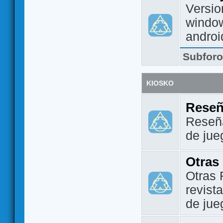
Versio
window
androi
Subfor
KIOSKO
Reseñ
Reseña
de jue
Otras
Otras 
revist
de jue