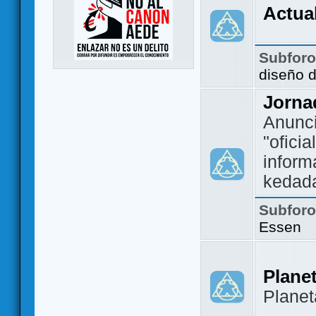
Actua
Subfor
diseño 
Jorna
Anunc
"ofici
inform
kedad
Subfor
Essen
Plane
Plane