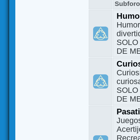
Subfor
Humo
Humor 
divert
SOLO
DE M
Curio
Curios
curios
SOLO
DE M
Pasat
Juegos
Acerti
Recrea