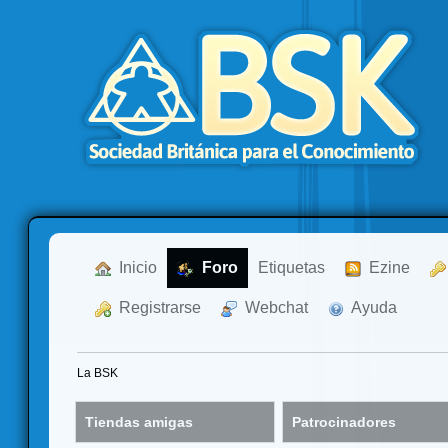
  Inicio
  Foro
Etiquetas
  Ezine
  Registrarse
  Webchat
  Ayuda
La BSK
Tiendas amigas
Patrocinadores