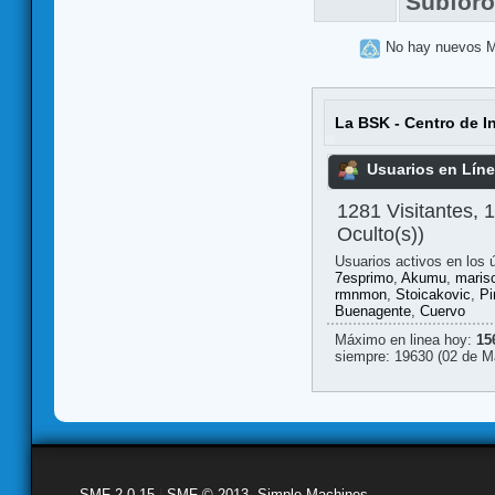
Subfor
No hay nuevos 
La BSK - Centro de I
Usuarios en Lín
1281 Visitantes, 
Oculto(s))
Usuarios activos en los 
7esprimo
,
Akumu
,
marisc
rmnmon
,
Stoicakovic
,
Pi
Buenagente
,
Cuervo
Máximo en linea hoy:
15
siempre: 19630 (02 de M
SMF 2.0.15
|
SMF © 2013
,
Simple Machines