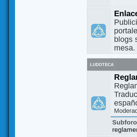
Enlac
Public
portal
blogs 
mesa.
LUDOTECA
Regla
Regla
Traduc
españo
Modera
Subfor
reglame