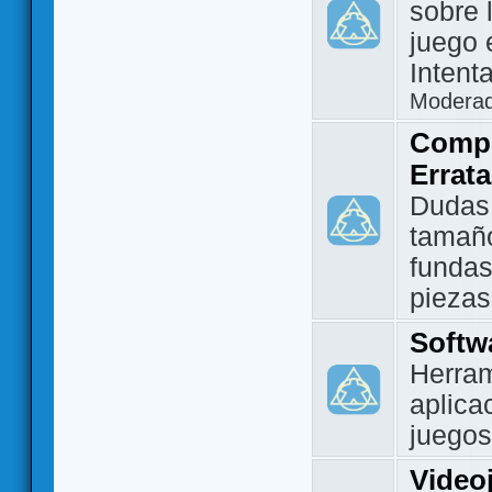
sobre 
juego 
Intent
Modera
Compo
Errat
Dudas
tamañ
fundas
piezas
Softw
Herram
aplica
juegos
Video