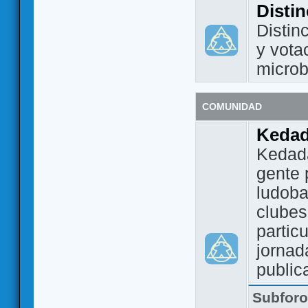
Disti
Distin
y vota
micro
COMUNIDAD
Keda
Kedada
gente 
ludoba
clubes
partic
jornad
public
Subfor