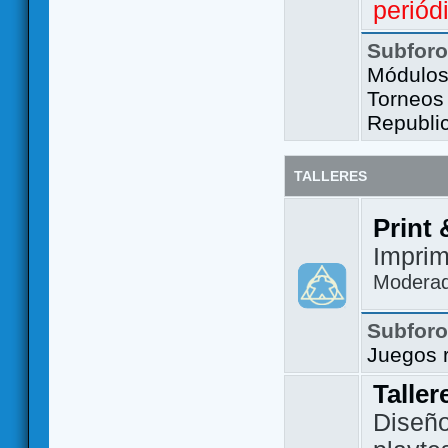
periód
Subfor
Módulos 
Torneos
Republi
TALLERES
Print 
Imprim
Modera
Subfor
Juegos 
Taller
Diseño