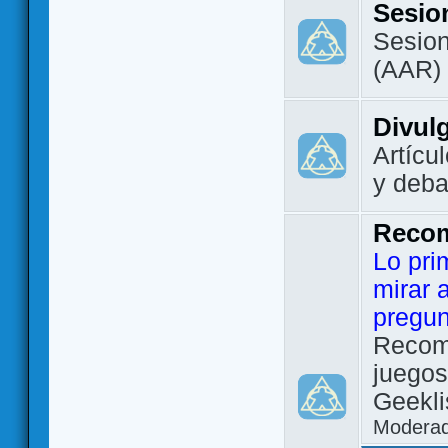
Sesio
Sesion
(AAR)
Divul
Artícu
y deba
Reco
Lo pri
mirar 
pregun
Recom
juegos
Geekli
Modera