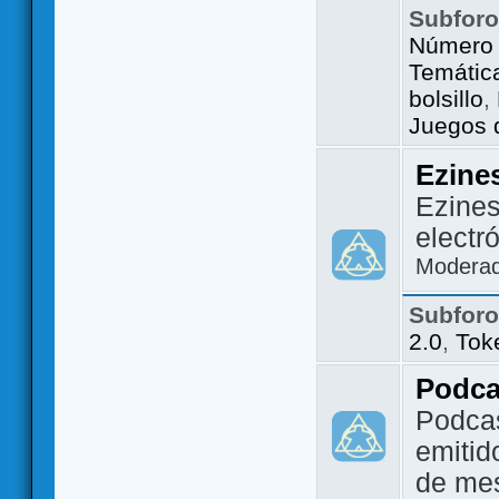
Subfor
Número 
Temátic
bolsillo
,
Juegos d
Ezine
Ezines
electr
Modera
Subfor
2.0
,
Tok
Podca
Podca
emitid
de me