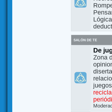
Rompe
Pensam
Lógic
deduct
SALÓN DE TE
De ju
Zona d
opinio
disert
relaci
juego
recicl
periód
Modera