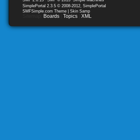
SimplePortal 2.3.5 © 2008-2012, SimplePortal
SMFSimple.com Theme | Skin Samp
Sitemap:
Boards
|
Topics
|
XML