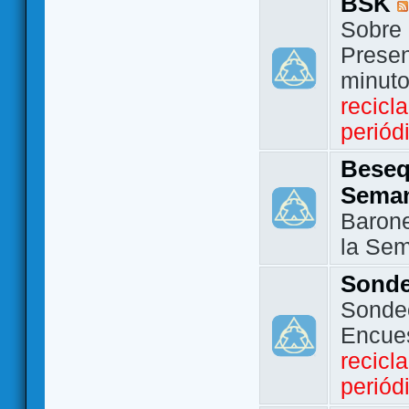
BSK
Sobre 
Presen
minut
recicl
periód
Beseq
Sema
Barone
la Se
Sond
Sondeo
Encue
recicl
periód