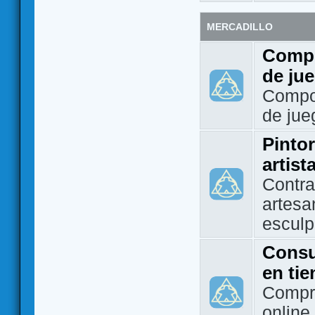
MERCADILLO
Compo
de ju
Compo
de jue
Pintor
artist
Contra
artesa
esculp
Consu
en ti
Compra
online 