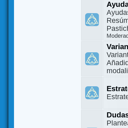
Ayuda
Ayuda
Resúm
Pastic
Modera
Varia
Varian
Añadi
modal
Estra
Estrat
Dudas
Plante