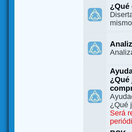
¿Qué 
Disert
mismo
Analiz
Analiz
Ayuda
¿Qué 
comp
Ayudad
¿Qué 
Será r
periód