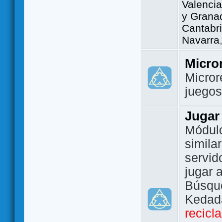
Valencia
y Grana
Cantabri
Navarra
Micro
Micror
juego
Jugar
Módulo
simila
servid
jugar 
Búsque
Kedada
recicl