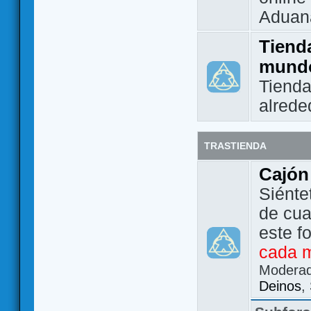
Aduan
Tienda
mund
Tienda
alrede
TRASTIENDA
Cajón
Siénte
de cua
este f
cada 
Modera
Deinos
,