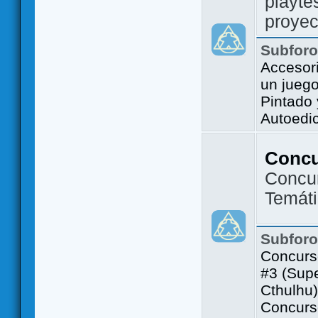
playte
proyec
Subfor
Accesor
un jueg
Pintado
Autoedi
Conc
Concu
Temát
Subfor
Concurs
#3 (Sup
Cthulhu)
Concurs