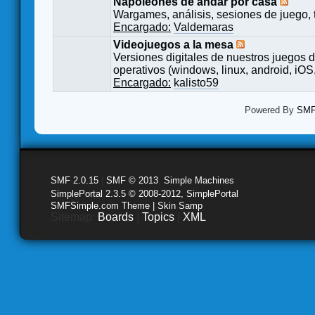
Napoleones de andar por casa
Wargames, análisis, sesiones de juego, 
Encargado:
Valdemaras
Videojuegos a la mesa
Versiones digitales de nuestros juegos d
operativos (windows, linux, android, iOS,
Encargado:
kalisto59
Powered By
SMF 
SMF 2.0.15
|
SMF © 2013
,
Simple Machines
SimplePortal 2.3.5 © 2008-2012, SimplePortal
SMFSimple.com Theme | Skin Samp
Sitemap:
Boards
|
Topics
|
XML