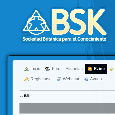
  Inicio
  Foro
Etiquetas
  Ezine
  Registrarse
  Webchat
  Ayuda
La BSK