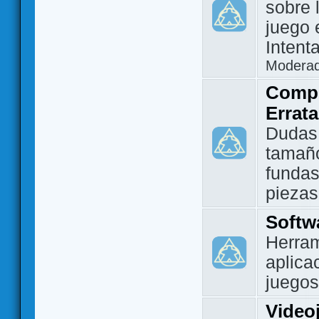
sobre 
juego 
Intent
Modera
Compo
Errat
Dudas
tamañ
fundas
piezas
Softw
Herram
aplica
juegos
Video