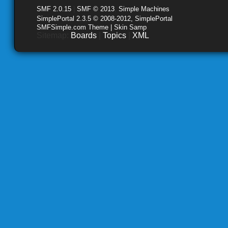
SMF 2.0.15
|
SMF © 2013
,
Simple Machines
SimplePortal 2.3.5 © 2008-2012, SimplePortal
SMFSimple.com Theme | Skin Samp
Sitemap:
Boards
|
Topics
|
XML