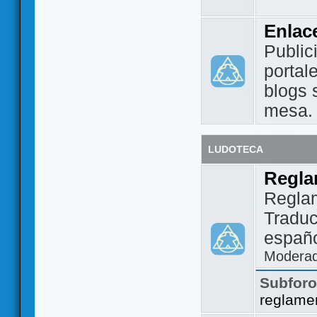
Enlac
Public
portal
blogs 
mesa.
LUDOTECA
Regla
Regla
Traduc
españo
Modera
Subfor
reglame