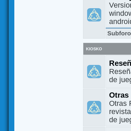
Versio
window
androi
Subfor
KIOSKO
Reseñ
Reseña
de jue
Otras
Otras 
revist
de jue