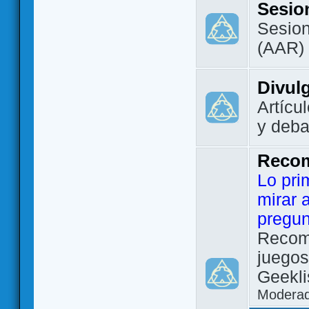
Sesio
Sesion
(AAR)
Divul
Artícu
y deba
Reco
Lo pri
mirar 
pregun
Recom
juegos
Geekli
Modera