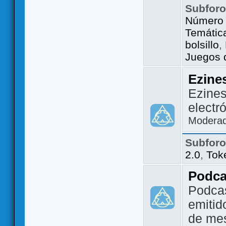
Subfor
Número 
Temátic
bolsillo
,
Juegos d
Ezine
Ezines
electr
Modera
Subfor
2.0
,
Tok
Podca
Podca
emitid
de me