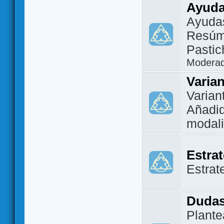
Ayuda
Ayuda
Resúm
Pastic
Modera
Varia
Varian
Añadi
modal
Estra
Estrat
Dudas
Plante