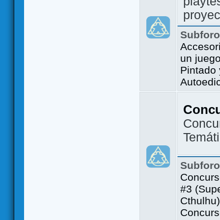
playte
proyec
Subfor
Accesor
un jueg
Pintado
Autoedi
Conc
Concu
Temát
Subfor
Concurs
#3 (Sup
Cthulhu)
Concurs