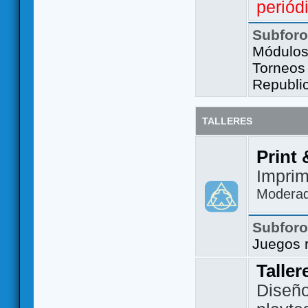
periód
Subfor
Módulos 
Torneos
Republi
TALLERES
Print 
Imprim
Modera
Subfor
Juegos 
Taller
Diseño