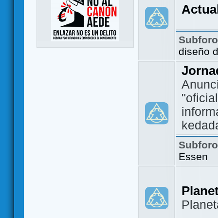
Actua
Subfor
diseño 
Jorna
Anunc
"ofici
inform
kedad
Subfor
Essen
Plane
Plane