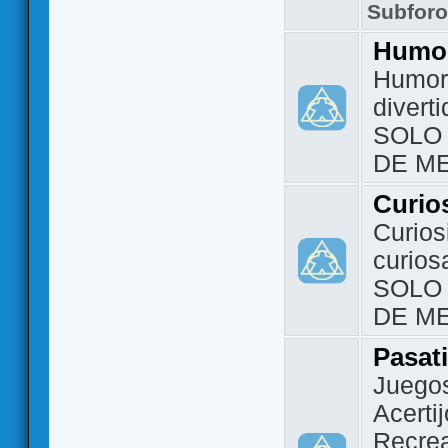
Subfor
Humo
Humor 
divert
SOLO
DE M
Curio
Curios
curios
SOLO
DE M
Pasat
Juegos
Acerti
Recrea