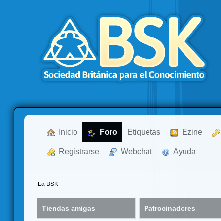
  Inicio
  Foro
Etiquetas
  Ezine
  Registrarse
  Webchat
  Ayuda
La BSK
Tiendas amigas
Patrocinadores