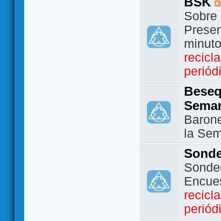
BSK
Sobre 
Presen
minut
recicl
periód
Beseq
Sema
Barone
la Se
Sond
Sondeo
Encue
recicl
periód