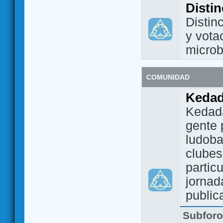
Disti
Distin
y vota
micro
COMUNIDAD
Keda
Kedada
gente 
ludoba
clubes
partic
jornad
public
Subfor