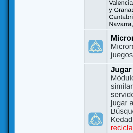
Valencia
y Grana
Cantabri
Navarra
Micro
Micror
juego
Jugar
Módulo
simila
servid
jugar 
Búsque
Kedada
recicl