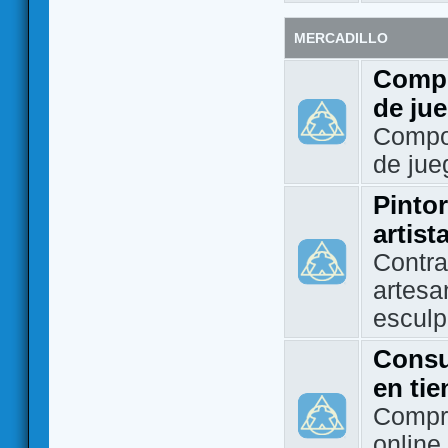
MERCADILLO
Compo
de ju
Compo
de jue
Pintor
artist
Contra
artesa
esculp
Consu
en ti
Compra
online 