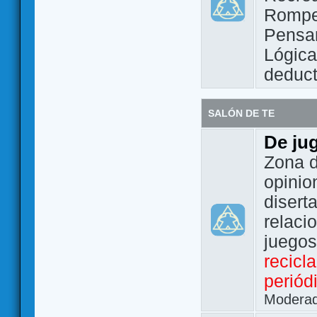
Rompe
Pensam
Lógic
deduct
SALÓN DE TE
De ju
Zona d
opinio
disert
relaci
juego
recicl
periód
Modera