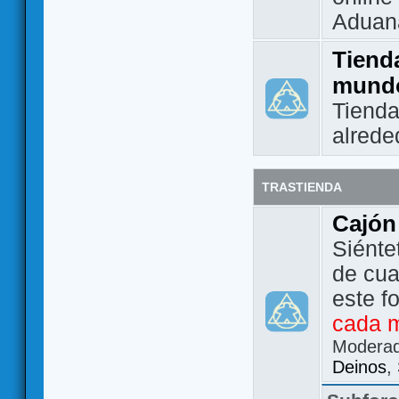
Aduan
Tienda
mund
Tienda
alrede
TRASTIENDA
Cajón
Siénte
de cua
este f
cada 
Modera
Deinos
,