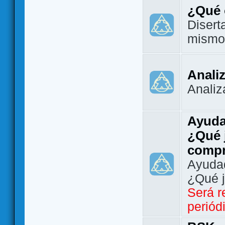
¿Qué 
Disert
mismo
Analiz
Analiz
Ayuda
¿Qué 
comp
Ayudad
¿Qué 
Será r
periód