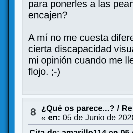
para ponerles a las pean
encajen?
A mí no me cuesta difere
cierta discapacidad visua
mi opinión cuando me lle
flojo. ;-)
¿Qué os parece...?
/
Re
8
«
en:
05 de Junio de 202
Cita de: amarillo114 en 05