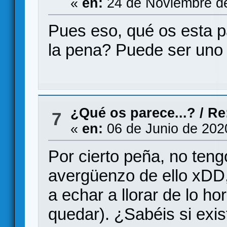
«
en:
24 de Noviembre de
Pues eso, qué os esta p
la pena? Puede ser uno
¿Qué os parece...?
/
Re
7
«
en:
06 de Junio de 202
Por cierto peña, no ten
avergüenzo de ello xDD
a echar a llorar de lo ho
quedar). ¿Sabéis si exi