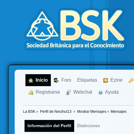
  Inicio
  Foro
Etiquetas
  Ezine
  Registrarse
  Webchat
  Ayuda
La BSK
»
Perfil de Nerzhul13 
»
Mostrar Mensajes
»
Mensajes
Información del Perfil
Distinciones