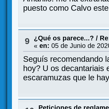
puesto como Calvo este 
¿Qué os parece...?
/
Re
9
«
en:
05 de Junio de 202
Seguís recomendando la 
hoy? U os decantariais 
escaramuzas que le hay
Peticiones de reglam