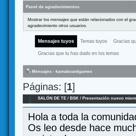
Panel de agradecimientos
Mostrar los mensajes que están relacionados con el gra
agradecimiento otros usuarios.
Mensajes tuyos
Temas tuyos
Gracias q
Gracias que tu has dado en los temas
Mensajes - kamaboardgames
Páginas: [
1
]
1
SALÓN DE TE
/
BSK
/
Presentación nuevo mie
Hola a toda la comunida
Os leo desde hace mucho