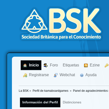
  Inicio
  Foro
Etiquetas
  Ezine
  Registrarse
  Webchat
  Ayuda
La BSK
»
Perfil de kamaboardgames 
»
Panel de agradecimientos
Información del Perfil
Distinciones