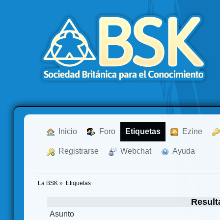
  Inicio
  Foro
Etiquetas
  Ezine
  Registrarse
  Webchat
  Ayuda
La BSK
»
Etiquetas
Result
Asunto