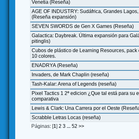
Venetia (Reseña)
AGE OF INDUSTRY: Sudáfrica, Grandes Lagos, 
(Reseña expansión)
SEVEN SWORDS de Gen X Games (Reseña)
Galactica: Daybreak. Última expansión para Galá
pitinglis)
Cubos de plástico de Learning Resources, pack
10 colores.
ENADRYA (Reseña)
Invaders, de Mark Chaplin (reseña)
Tash-Kalar: Arena of Legends (reseña)
Pixel Tactics 1 2ª edicion ¿Que tal está para s
comparativa
Lewis & Clark: Una Carrera por el Oeste (Reseñ
Scrabble Letras Locas (reseña)
Páginas: [
1
]
2
3
...
52
>>