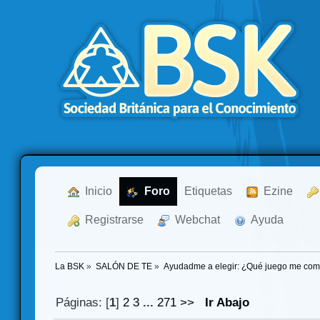
  Inicio
  Foro
Etiquetas
  Ezine
  Registrarse
  Webchat
  Ayuda
La BSK
»
SALÓN DE TE
»
Ayudadme a elegir: ¿Qué juego me co
Páginas: [
1
]
2
3
...
271
>>
Ir Abajo