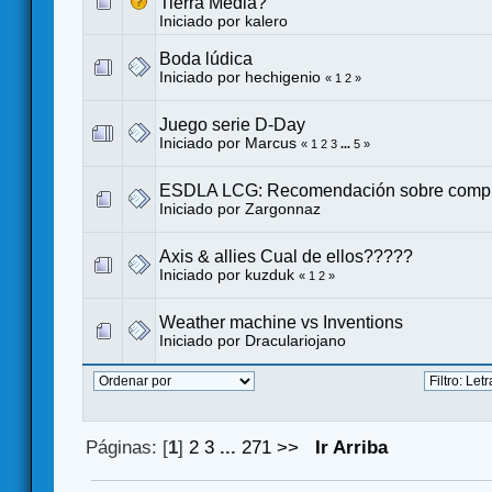
Tierra Media?
Iniciado por
kalero
Boda lúdica
Iniciado por
hechigenio
«
1
2
»
Juego serie D-Day
Iniciado por
Marcus
«
1
2
3
...
5
»
ESDLA LCG: Recomendación sobre comp
Iniciado por
Zargonnaz
Axis & allies Cual de ellos?????
Iniciado por kuzduk
«
1
2
»
Weather machine vs Inventions
Iniciado por
Draculariojano
Páginas: [
1
]
2
3
...
271
>>
Ir Arriba