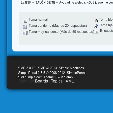
La BSK
»
SALÓN DE TE
»
Ayudadme a elegir: ¿Qué juego me co
Tema normal
Tema blo
Tema fija
Tema candente (Más de 20 respuestas)
Encuest
Tema muy candente (Más de 50 respuestas)
SMF 2.0.15
|
SMF © 2013
,
Simple Machines
SimplePortal 2.3.5 © 2008-2012, SimplePortal
SMFSimple.com Theme | Skin Samp
Sitemap:
Boards
|
Topics
|
XML