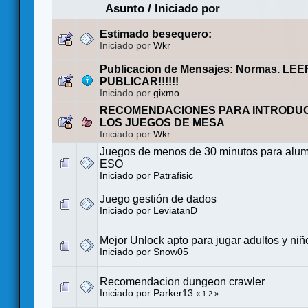
Asunto
/
Iniciado por
Estimado besequero:
Iniciado por
Wkr
Publicacion de Mensajes: Normas. LE
PUBLICAR!!!!!!
Iniciado por
gixmo
RECOMENDACIONES PARA INTRODUC
LOS JUEGOS DE MESA
Iniciado por
Wkr
Juegos de menos de 30 minutos para alum
ESO
Iniciado por
Patrafisic
Juego gestión de dados
Iniciado por
LeviatanD
Mejor Unlock apto para jugar adultos y niñ
Iniciado por
Snow05
Recomendacion dungeon crawler
Iniciado por
Parker13
«
1
2
»