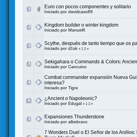
Euro con pocos componentes y solitario
Iniciado por
davidcaso89
Kingdom builder o winter kingdom
Iniciado por
ManuelK
Scythe, después de tanto tiempo que os p
Iniciado por
d1sk
«
1
2
»
Sekigahara o Commands & Colors: Ancien
Iniciado por
Cancuino
Combat commander expansión Nueva Gui
interesa?
Iniciado por
Tigre
¿Ancient o Napoleonic?
Iniciado por
Edugal
«
1
2
»
Expansiones Thunderstone
Iniciado por
albebravo
7 Wonders Duel o El Señor de los Anillos: 