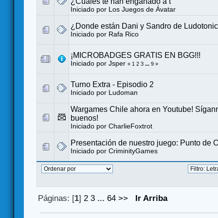
¿Cuáles te han engañado a t
Iniciado por
Los Juegos de Ávatar
¿Donde están Dani y Sandro de Ludotoni
Iniciado por
Rafa Rico
¡MICROBADGES GRATIS EN BGG!!!
Iniciado por
Jsper
«
1
2
3
...
9
»
Turno Extra - Episodio 2
Iniciado por
Ludoman
Wargames Chile ahora en Youtube! Sígann
buenos!
Iniciado por
CharlieFoxtrot
Presentación de nuestro juego: Punto de 
Iniciado por
CriminityGames
Páginas: [
1
]
2
3
...
64
>>
Ir Arriba