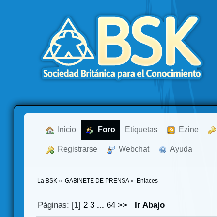
  Inicio
  Foro
Etiquetas
  Ezine
  Registrarse
  Webchat
  Ayuda
La BSK
»
GABINETE DE PRENSA
»
Enlaces
Páginas: [
1
]
2
3
...
64
>>
Ir Abajo