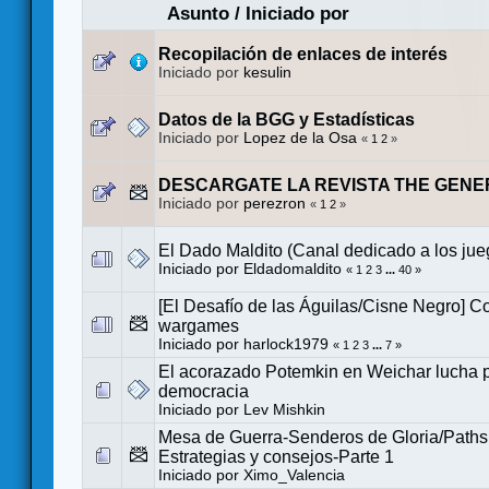
Asunto
/
Iniciado por
Recopilación de enlaces de interés
Iniciado por
kesulin
Datos de la BGG y Estadísticas
Iniciado por
Lopez de la Osa
«
1
2
»
DESCARGATE LA REVISTA THE GENE
Iniciado por
perezron
«
1
2
»
El Dado Maldito (Canal dedicado a los ju
Iniciado por
Eldadomaldito
«
1
2
3
...
40
»
[El Desafío de las Águilas/Cisne Negro] C
wargames
Iniciado por
harlock1979
«
1
2
3
...
7
»
El acorazado Potemkin en Weichar lucha p
democracia
Iniciado por
Lev Mishkin
Mesa de Guerra-Senderos de Gloria/Paths 
Estrategias y consejos-Parte 1
Iniciado por
Ximo_Valencia