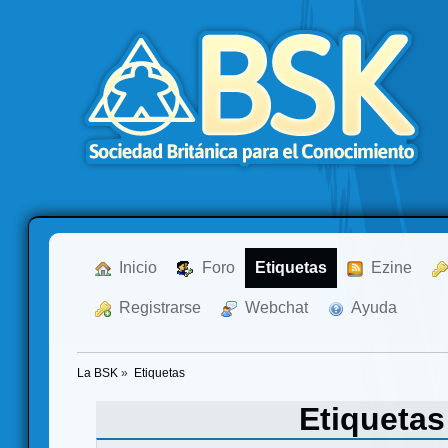
  Inicio
  Foro
Etiquetas
  Ezine
  Registrarse
  Webchat
  Ayuda
La BSK
»
Etiquetas
Etiqueta