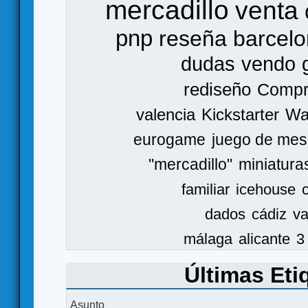
mercadillo
venta
pnp
reseña
barcel
dudas
vendo
rediseño
Comp
valencia
Kickstarter
Wa
eurogame
juego de mes
"mercadillo"
miniatura
familiar
icehouse
dados
cádiz
va
málaga
alicante
3
Últimas Eti
Asunto