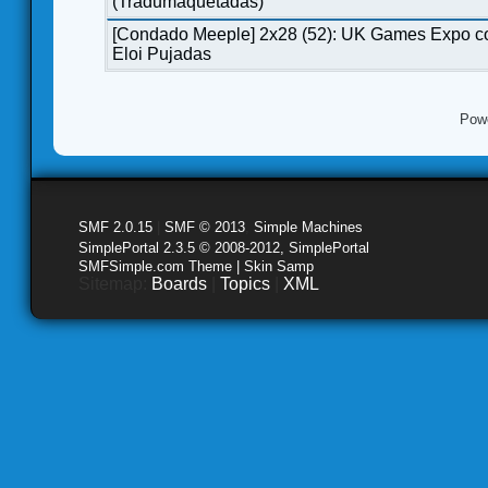
(Tradumaquetadas)
[Condado Meeple] 2x28 (52): UK Games Expo c
Eloi Pujadas
Pow
SMF 2.0.15
|
SMF © 2013
,
Simple Machines
SimplePortal 2.3.5 © 2008-2012, SimplePortal
SMFSimple.com Theme | Skin Samp
Sitemap:
Boards
|
Topics
|
XML