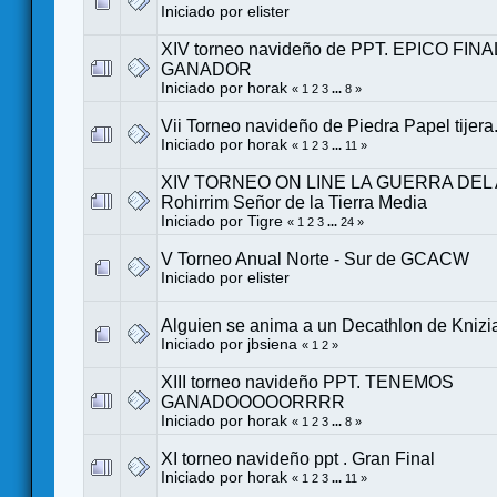
Iniciado por
elister
XIV torneo navideño de PPT. EPICO FIN
GANADOR
Iniciado por
horak
«
1
2
3
...
8
»
Vii Torneo navideño de Piedra Papel tij
Iniciado por
horak
«
1
2
3
...
11
»
XIV TORNEO ON LINE LA GUERRA DEL 
Rohirrim Señor de la Tierra Media
Iniciado por
Tigre
«
1
2
3
...
24
»
V Torneo Anual Norte - Sur de GCACW
Iniciado por
elister
Alguien se anima a un Decathlon de Knizia
Iniciado por
jbsiena
«
1
2
»
XIII torneo navideño PPT. TENEMOS
GANADOOOOORRRR
Iniciado por
horak
«
1
2
3
...
8
»
XI torneo navideño ppt . Gran Final
Iniciado por
horak
«
1
2
3
...
11
»