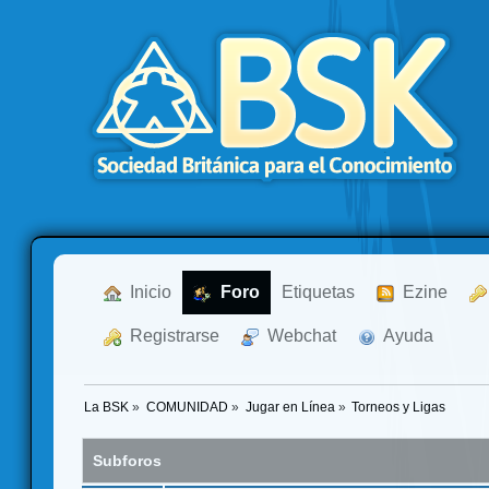
  Inicio
  Foro
Etiquetas
  Ezine
  Registrarse
  Webchat
  Ayuda
La BSK
»
COMUNIDAD
»
Jugar en Línea
»
Torneos y Ligas
Subforos