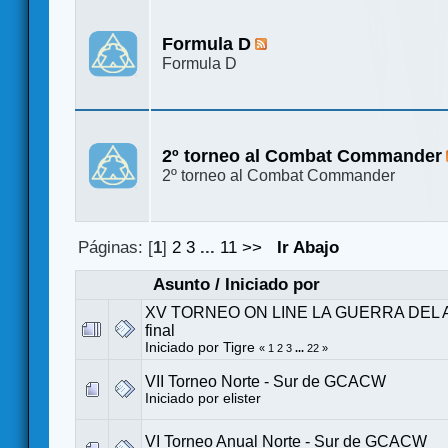
Formula D
Formula D
2º torneo al Combat Commander
2º torneo al Combat Commander
Páginas: [
1
]
2
3
...
11
>>
Ir Abajo
Asunto
/
Iniciado por
XV TORNEO ON LINE LA GUERRA DEL A
final
Iniciado por
Tigre
«
1
2
3
...
22
»
VII Torneo Norte - Sur de GCACW
Iniciado por
elister
VI Torneo Anual Norte - Sur de GCACW