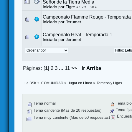
Señor de la Tierra Media
Iniciado por
Tigre
«
1
2
3
...
20
»
Campeonato Flamme Rouge - Temporada
Iniciado por
Jerumet
Campeonato Heat - Temporada 1
Iniciado por
Jerumet
Páginas: [
1
]
2
3
...
11
>>
Ir Arriba
La BSK
»
COMUNIDAD
»
Jugar en Línea
»
Torneos y Ligas
Tema normal
Tema blo
Tema fija
Tema candente (Más de 20 respuestas)
Encuest
Tema muy candente (Más de 50 respuestas)