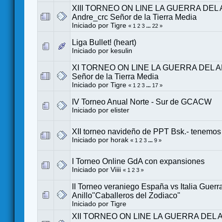
XIII TORNEO ON LINE LA GUERRA DEL 
Andre_crc Señor de la Tierra Media
Iniciado por
Tigre
«
1
2
3
...
22
»
Liga Bullet! (heart)
Iniciado por
kesulin
XI TORNEO ON LINE LA GUERRA DEL AN
Señor de la Tierra Media
Iniciado por
Tigre
«
1
2
3
...
17
»
IV Torneo Anual Norte - Sur de GCACW
Iniciado por
elister
XII torneo navideño de PPT Bsk.- tenemo
Iniciado por
horak
«
1
2
3
...
9
»
I Torneo Online GdA con expansiones
Iniciado por
Viiii
«
1
2
3
»
II Torneo veraniego España vs Italia Guerr
Anillo"Caballeros del Zodiaco"
Iniciado por
Tigre
XII TORNEO ON LINE LA GUERRA DEL AN