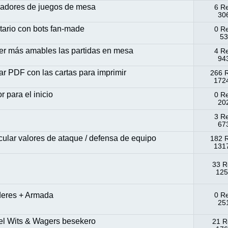
ugadores de juegos de mesa
6 R
306
itario con bots fan-made
0 R
53
acer más amables las partidas en mesa
4 R
943
ar PDF con las cartas para imprimir
266 
1724
 para el inicio
0 R
202
3 R
673
cular valores de ataque / defensa de equipo
182 
1317
33 R
125
deres + Armada
0 R
251
del Wits & Wagers besekero
21 R