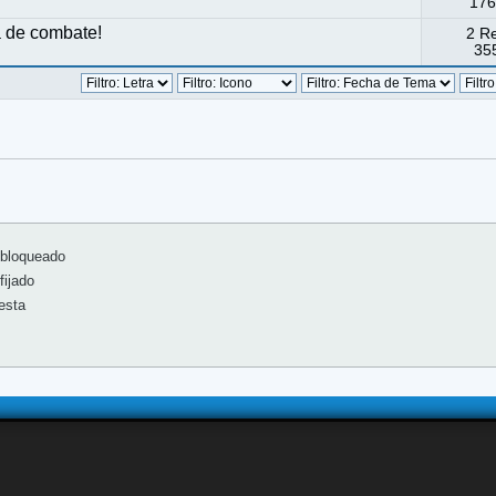
176
a de combate!
2 R
355
bloqueado
ijado
esta