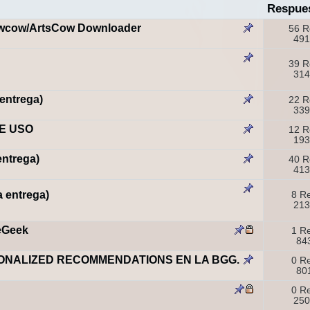
Respue
Cowcow/ArtsCow Downloader
56 R
491
39 R
314
 entrega)
22 R
339
DE USO
12 R
193
entrega)
40 R
413
a entrega)
8 R
213
eGeek
1 R
843
ONALIZED RECOMMENDATIONS EN LA BGG.
0 R
80
0 R
250