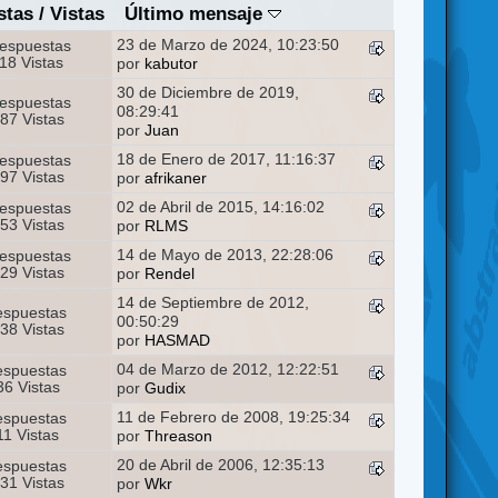
stas
/
Vistas
Último mensaje
23 de Marzo de 2024, 10:23:50
espuestas
18 Vistas
por
kabutor
30 de Diciembre de 2019,
espuestas
08:29:41
87 Vistas
por
Juan
18 de Enero de 2017, 11:16:37
espuestas
97 Vistas
por
afrikaner
02 de Abril de 2015, 14:16:02
espuestas
53 Vistas
por
RLMS
14 de Mayo de 2013, 22:28:06
espuestas
29 Vistas
por
Rendel
14 de Septiembre de 2012,
espuestas
00:50:29
38 Vistas
por
HASMAD
04 de Marzo de 2012, 12:22:51
espuestas
6 Vistas
por
Gudix
11 de Febrero de 2008, 19:25:34
espuestas
11 Vistas
por
Threason
20 de Abril de 2006, 12:35:13
espuestas
31 Vistas
por
Wkr