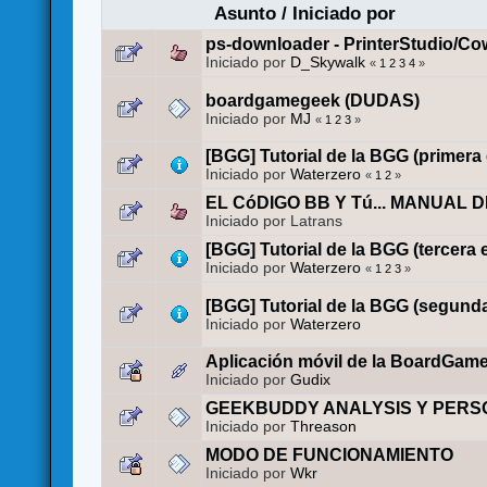
Asunto
/
Iniciado por
ps-downloader - PrinterStudio/
Iniciado por
D_Skywalk
«
1
2
3
4
»
boardgamegeek (DUDAS)
Iniciado por
MJ
«
1
2
3
»
[BGG] Tutorial de la BGG (primera
Iniciado por
Waterzero
«
1
2
»
EL CóDIGO BB Y Tú... MANUAL 
Iniciado por Latrans
[BGG] Tutorial de la BGG (tercera 
Iniciado por
Waterzero
«
1
2
3
»
[BGG] Tutorial de la BGG (segund
Iniciado por
Waterzero
Aplicación móvil de la BoardGam
Iniciado por
Gudix
GEEKBUDDY ANALYSIS Y PERS
Iniciado por
Threason
MODO DE FUNCIONAMIENTO
Iniciado por
Wkr