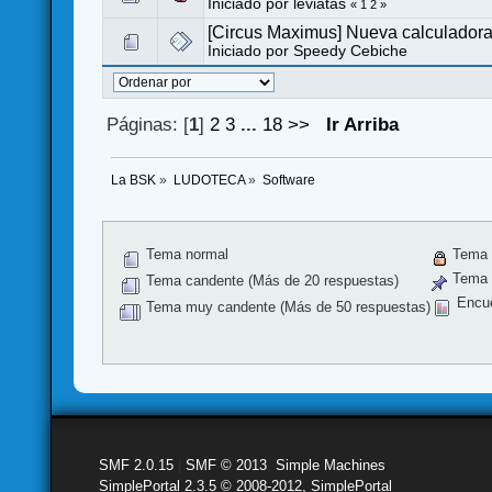
Iniciado por
leviatas
«
1
2
»
[Circus Maximus] Nueva calculador
Iniciado por
Speedy Cebiche
Páginas: [
1
]
2
3
...
18
>>
Ir Arriba
La BSK
»
LUDOTECA
»
Software
Tema normal
Tema 
Tema f
Tema candente (Más de 20 respuestas)
Encu
Tema muy candente (Más de 50 respuestas)
SMF 2.0.15
|
SMF © 2013
,
Simple Machines
SimplePortal 2.3.5 © 2008-2012, SimplePortal