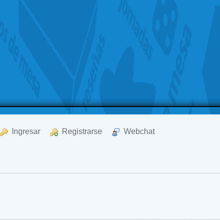
  Ingresar
  Registrarse
  Webchat