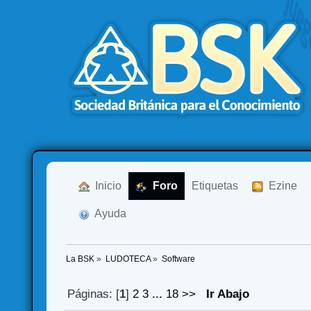
  Inicio
  Foro
Etiquetas
  Ezine
  Ayuda
La BSK
»
LUDOTECA
»
Software
Páginas: [
1
]
2
3
...
18
>>
Ir Abajo