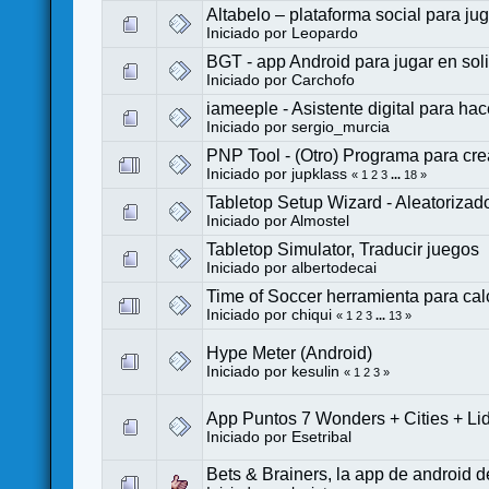
Altabelo – plataforma social para j
Iniciado por
Leopardo
BGT - app Android para jugar en sol
Iniciado por
Carchofo
iameeple - Asistente digital para h
Iniciado por
sergio_murcia
PNP Tool - (Otro) Programa para cre
Iniciado por
jupklass
«
1
2
3
...
18
»
Tabletop Setup Wizard - Aleatorizador
Iniciado por
Almostel
Tabletop Simulator, Traducir juegos
Iniciado por
albertodecai
Time of Soccer herramienta para cal
Iniciado por
chiqui
«
1
2
3
...
13
»
Hype Meter (Android)
Iniciado por
kesulin
«
1
2
3
»
App Puntos 7 Wonders + Cities + Li
Iniciado por
Esetribal
Bets & Brainers, la app de android 