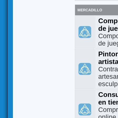
MERCADILLO
Compo
de ju
Compo
de jue
Pintor
artist
Contra
artesa
esculp
Consu
en ti
Compra
online 