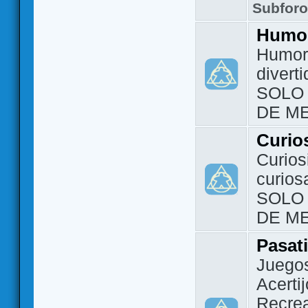
Subfor
Humo
Humor 
divert
SOLO
DE M
Curio
Curios
curios
SOLO
DE M
Pasat
Juegos
Acerti
Recrea