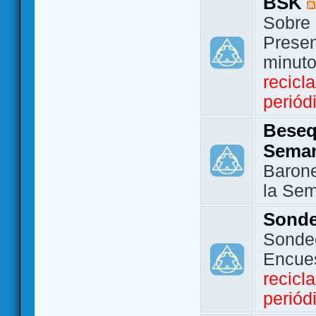
BSK
Sobre 
Presen
minut
recicl
periód
Beseq
Sema
Barone
la Se
Sond
Sondeo
Encue
recicl
periód