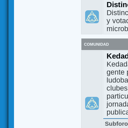
Disti
Distin
y vota
micro
COMUNIDAD
Keda
Kedada
gente 
ludoba
clubes
partic
jornad
public
Subfor