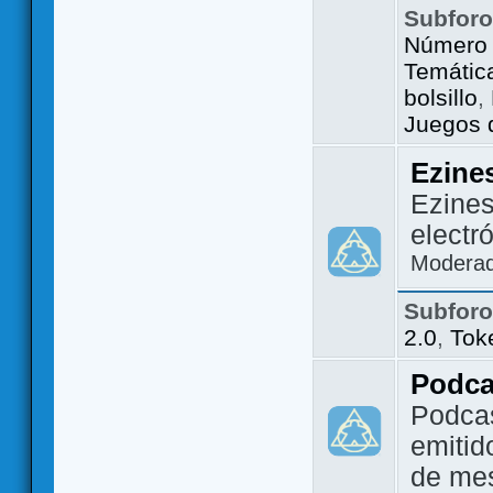
Subfor
Número 
Temátic
bolsillo
,
Juegos d
Ezine
Ezines
electr
Modera
Subfor
2.0
,
Tok
Podca
Podca
emitid
de me