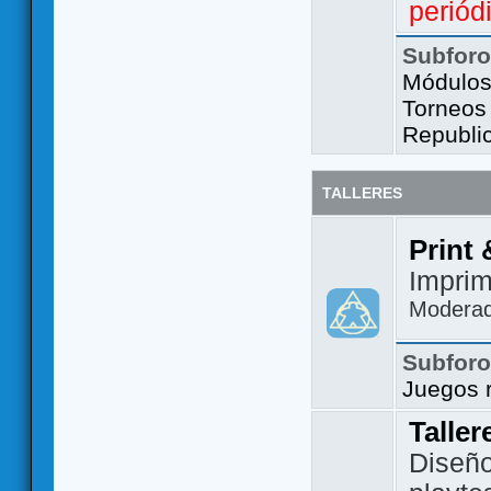
periód
Subfor
Módulos 
Torneos
Republi
TALLERES
Print 
Imprim
Modera
Subfor
Juegos 
Taller
Diseño