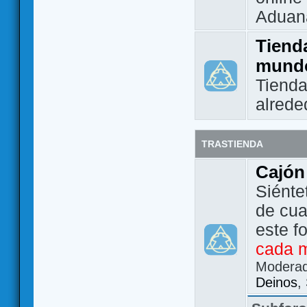
Aduan
Tienda
mund
Tienda
alrede
TRASTIENDA
Cajón
Siénte
de cua
este f
cada 
Modera
Deinos
,