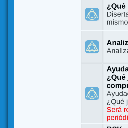
¿Qué 
Disert
mismo
Analiz
Analiz
Ayuda
¿Qué 
comp
Ayudad
¿Qué 
Será r
periód