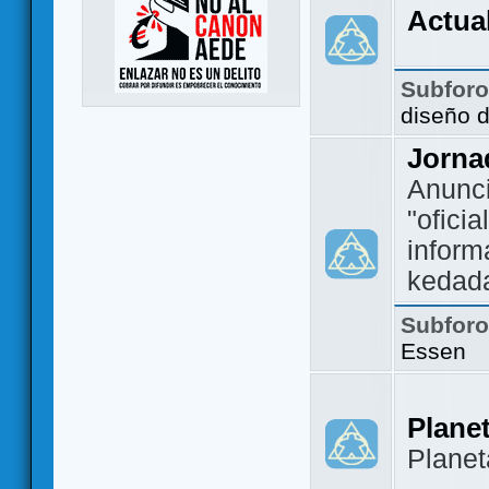
Actua
Subfor
diseño 
Jorna
Anunc
"ofici
inform
kedad
Subfor
Essen
Plane
Plane