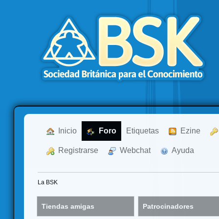
  Inicio
  Foro
Etiquetas
  Ezine
  Registrarse
  Webchat
  Ayuda
La BSK
Tiendas amigas
Patrocinadores