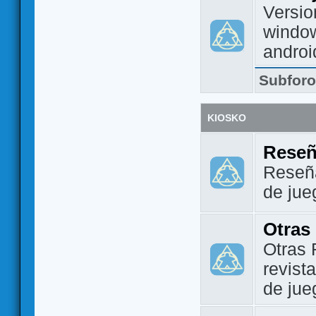
Versio
window
androi
Subfor
KIOSKO
Reseñ
Reseña
de jue
Otras
Otras 
revist
de jue