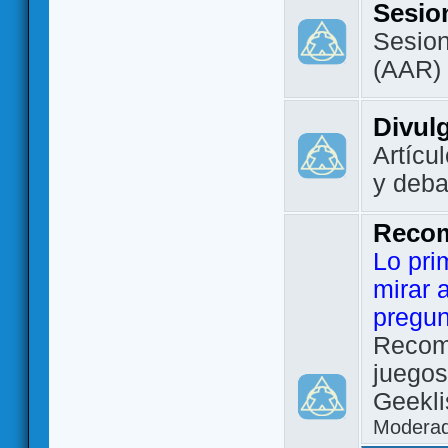
Sesio
Sesion
(AAR)
Divul
Artícu
y deba
Reco
Lo pri
mirar 
pregun
Recom
juegos
Geekli
Modera