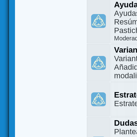
Ayuda
Ayuda
Resúm
Pastic
Modera
Varia
Varian
Añadi
modal
Estra
Estrat
Dudas
Plante