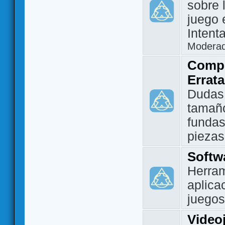
sobre 
juego 
Intent
Modera
Compo
Errat
Dudas
tamañ
fundas
piezas
Softw
Herram
aplica
juegos
Video