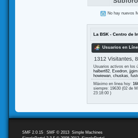
Subfor
No hay nuevos 
La BSK - Centro de I
Usuarios en Lín
1312 Visitantes, 
Usuarios activos en los 
halbert82
,
Exedron
,
jjgim
howiewan
,
chuskas
,
fust
Máximo en linea hoy:
16
siempre: 19630 (02 de M
23:18:00 )
SMF 2.0.15
|
SMF © 2013
,
Simple Machines