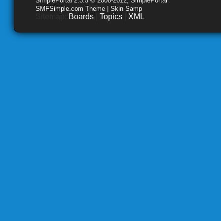
SimplePortal 2.3.5 © 2008-2012, SimplePortal
SMFSimple.com Theme | Skin Samp
Sitemap:
Boards
|
Topics
|
XML