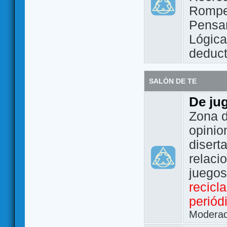
Rompe
Pensam
Lógic
deduct
SALÓN DE TE
De ju
Zona d
opinio
disert
relaci
juego
recicl
periód
Modera