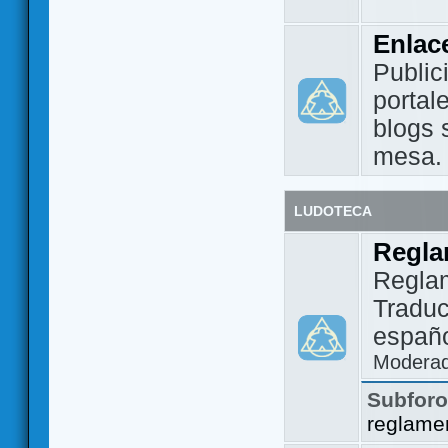
Enlac
Public
portal
blogs 
mesa.
LUDOTECA
Regla
Regla
Traduc
españo
Modera
Subfor
reglame