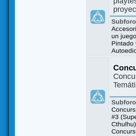
playte
proyec
Subfor
Accesor
un jueg
Pintado
Autoedi
Conc
Concu
Temát
Subfor
Concurs
#3 (Sup
Cthulhu)
Concurs