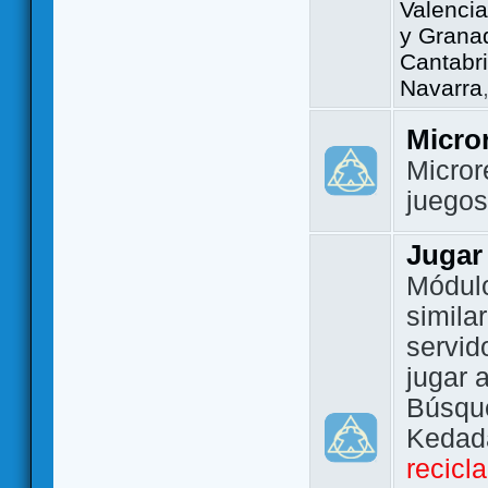
Valencia
y Grana
Cantabri
Navarra
Micro
Micror
juego
Jugar
Módulo
simila
servid
jugar 
Búsque
Kedada
recicl