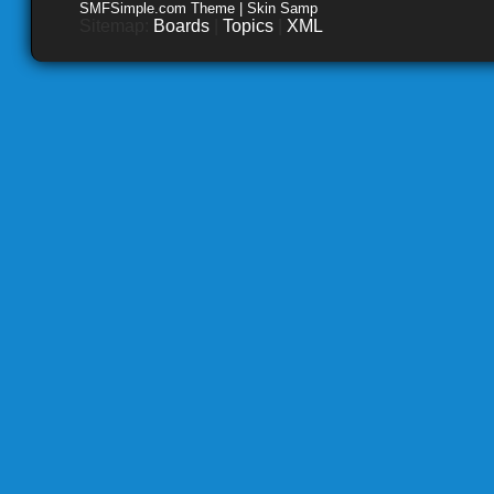
SMFSimple.com Theme | Skin Samp
Sitemap:
Boards
|
Topics
|
XML