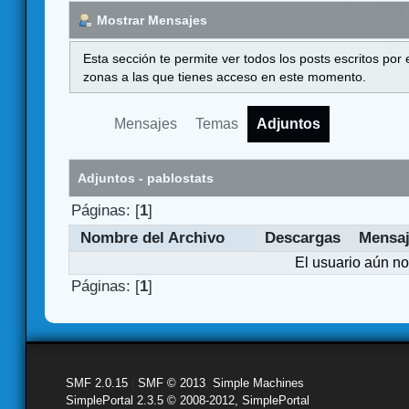
Mostrar Mensajes
Esta sección te permite ver todos los posts escritos por
zonas a las que tienes acceso en este momento.
Mensajes
Temas
Adjuntos
Adjuntos - pablostats
Páginas: [
1
]
Nombre del Archivo
Descargas
Mensa
El usuario aún no
Páginas: [
1
]
SMF 2.0.15
|
SMF © 2013
,
Simple Machines
SimplePortal 2.3.5 © 2008-2012, SimplePortal