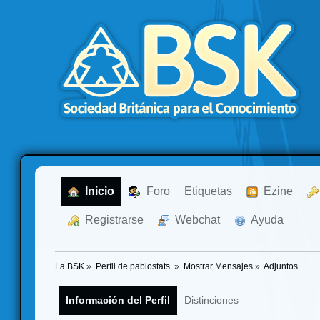
  Inicio
  Foro
Etiquetas
  Ezine
  Registrarse
  Webchat
  Ayuda
La BSK
»
Perfil de pablostats 
»
Mostrar Mensajes
»
Adjuntos
Información del Perfil
Distinciones