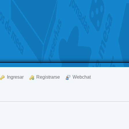
  Ingresar
  Registrarse
  Webchat