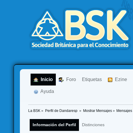
  Inicio
  Foro
Etiquetas
  Ezine
  Ayuda
La BSK
»
Perfil de Dandaresp 
»
Mostrar Mensajes
»
Mensajes
Información del Perfil
Distinciones