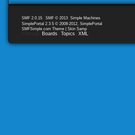
SMF 2.0.15
|
SMF © 2013
,
Simple Machines
SimplePortal 2.3.5 © 2008-2012, SimplePortal
SMFSimple.com Theme | Skin Samp
Sitemap:
Boards
|
Topics
|
XML