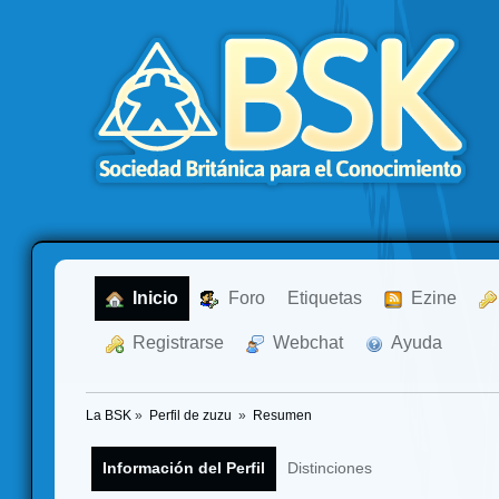
  Inicio
  Foro
Etiquetas
  Ezine
  Registrarse
  Webchat
  Ayuda
La BSK
»
Perfil de zuzu 
»
Resumen
Información del Perfil
Distinciones