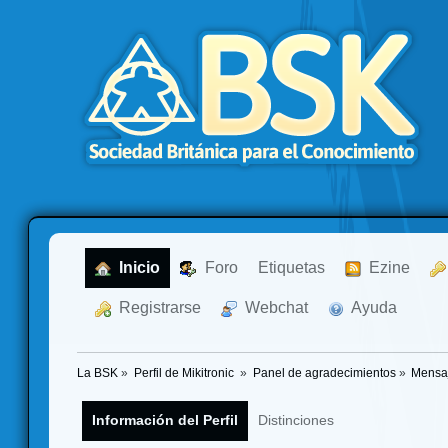
  Inicio
  Foro
Etiquetas
  Ezine
  Registrarse
  Webchat
  Ayuda
La BSK
»
Perfil de Mikitronic 
»
Panel de agradecimientos
»
Mensaj
Información del Perfil
Distinciones