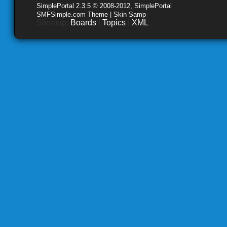
SimplePortal 2.3.5 © 2008-2012, SimplePortal
SMFSimple.com Theme | Skin Samp
Sitemap:
Boards
|
Topics
|
XML