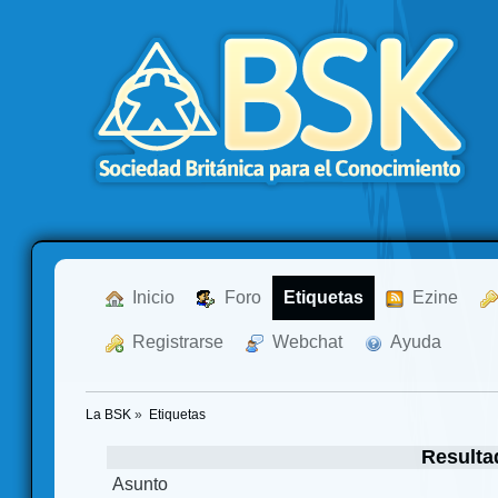
  Inicio
  Foro
Etiquetas
  Ezine
  Registrarse
  Webchat
  Ayuda
La BSK
»
Etiquetas
Resulta
Asunto