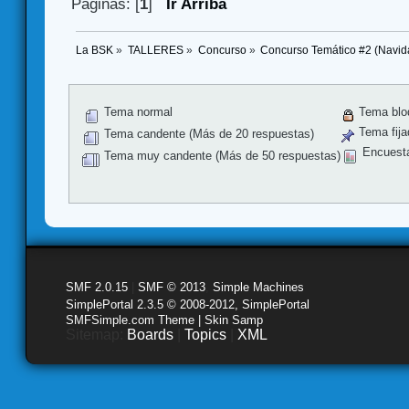
Páginas: [
1
]
Ir Arriba
La BSK
»
TALLERES
»
Concurso
»
Concurso Temático #2 (Navid
Tema normal
Tema blo
Tema fija
Tema candente (Más de 20 respuestas)
Encuest
Tema muy candente (Más de 50 respuestas)
SMF 2.0.15
|
SMF © 2013
,
Simple Machines
SimplePortal 2.3.5 © 2008-2012, SimplePortal
SMFSimple.com Theme | Skin Samp
Sitemap:
Boards
|
Topics
|
XML