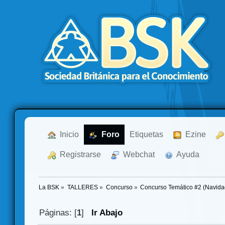
  Inicio
  Foro
Etiquetas
  Ezine
  Registrarse
  Webchat
  Ayuda
La BSK
»
TALLERES
»
Concurso
»
Concurso Temático #2 (Navida
Páginas: [
1
]
Ir Abajo