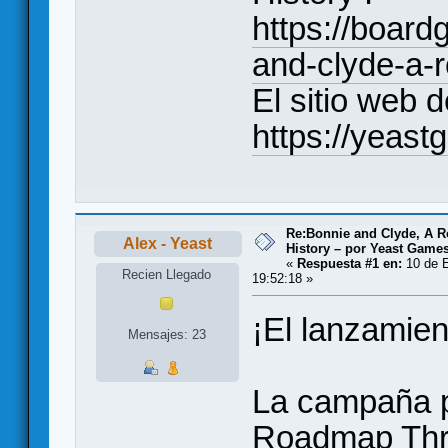
https://boar
and-clyde-a-
El sitio web 
https://yeas
Re:Bonnie and Clyde, A 
Alex - Yeast
History – por Yeast Games
«
Respuesta #1 en:
10 de E
Recien Llegado
19:52:18 »
¡El lanzamien
Mensajes: 23
La campaña p
Roadmap Thro