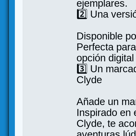
ejemplares.
2️⃣ Una versi
Disponible po
Perfecta para
opción digital
3️⃣ Un marca
Clyde
Añade un mar
Inspirado en 
Clyde, te aco
aventuras lúd