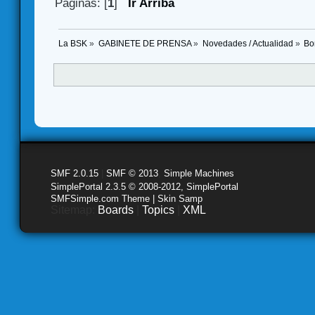
Páginas: [
1
]
Ir Arriba
La BSK
»
GABINETE DE PRENSA
»
Novedades / Actualidad
»
Bo
SMF 2.0.15
|
SMF © 2013
,
Simple Machines
SimplePortal 2.3.5 © 2008-2012, SimplePortal
SMFSimple.com Theme | Skin Samp
Sitemap:
Boards
|
Topics
|
XML