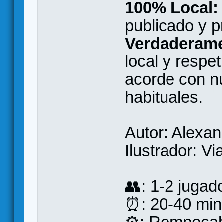
100% Local:
publicado y p
Verdaderame
local y respe
acorde con n
habituales.
Autor: Alexa
Ilustrador: V
👥: 1-2 jugad
⏰: 20-40 min
⚙️: Rompecabe