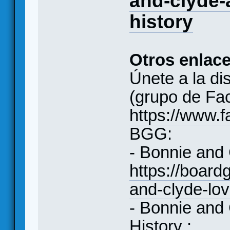
and-clyde-
history
Otros enlace
Únete a la di
(grupo de Fa
https://www
BGG:
- Bonnie and
https://boar
and-clyde-lo
- Bonnie and
History :