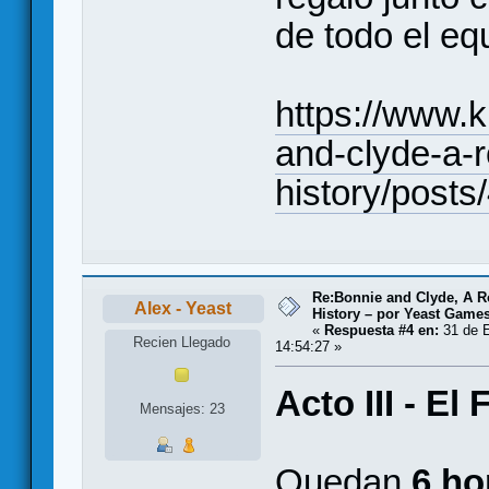
de todo el eq
https://www.k
and-clyde-a-
history/post
Re:Bonnie and Clyde, A 
Alex - Yeast
History – por Yeast Games
«
Respuesta #4 en:
31 de E
Recien Llegado
14:54:27 »
Acto III - El 
Mensajes: 23
Quedan
6 ho