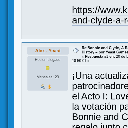
https://www.k
and-clyde-a-
Re:Bonnie and Clyde, A 
Alex - Yeast
History – por Yeast Games
«
Respuesta #3 en:
20 de E
Recien Llegado
18:59:01 »
¡Una actualiz
Mensajes: 23
patrocinadore
el Acto I: Lov
la votación pa
Bonnie and C
regalo junto 