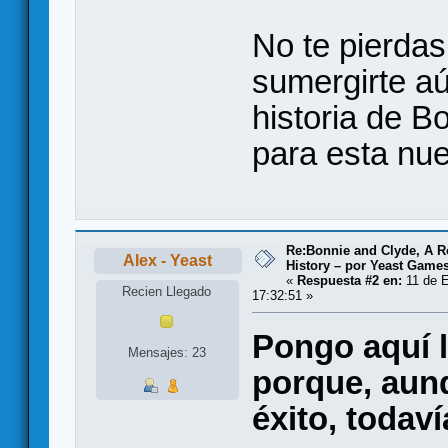
No te pierdas
sumergirte aú
historia de B
para esta nu
Re:Bonnie and Clyde, A 
Alex - Yeast
History – por Yeast Games
«
Respuesta #2 en:
11 de E
Recien Llegado
17:32:51 »
Pongo aquí l
Mensajes: 23
porque, aun
éxito, todav