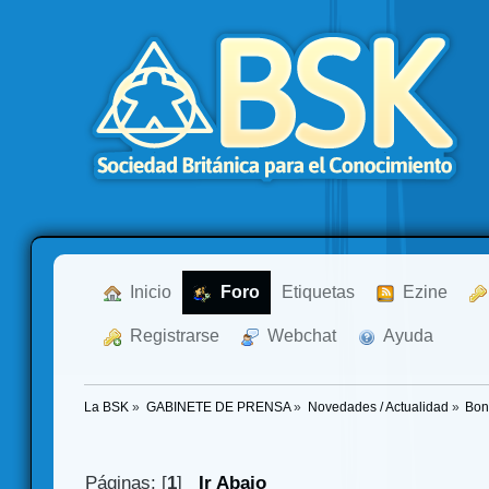
  Inicio
  Foro
Etiquetas
  Ezine
  Registrarse
  Webchat
  Ayuda
La BSK
»
GABINETE DE PRENSA
»
Novedades / Actualidad
»
Bon
Páginas: [
1
]
Ir Abajo