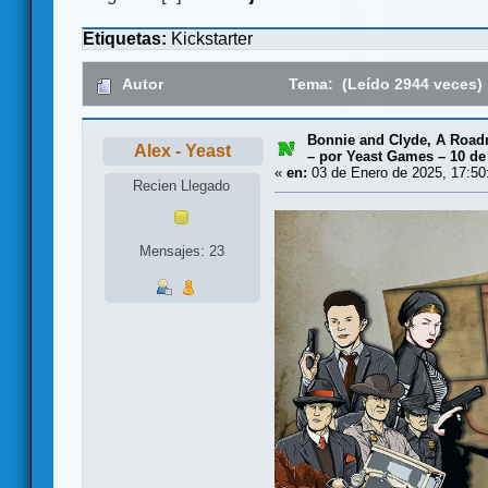
Etiquetas:
Kickstarter
Autor
Tema: (Leído 2944 veces)
Bonnie and Clyde, A Road
Alex - Yeast
– por Yeast Games – 10 de
«
en:
03 de Enero de 2025, 17:50
Recien Llegado
Mensajes: 23