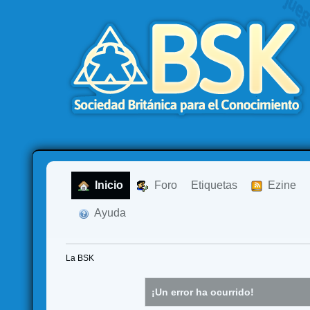
  Inicio
  Foro
Etiquetas
  Ezine
  Ayuda
La BSK
¡Un error ha ocurrido!