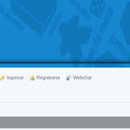
  Ingresar
  Registrarse
  Webchat