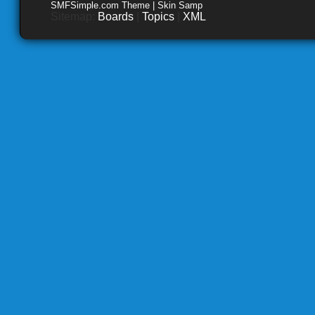
SMFSimple.com Theme | Skin Samp
Sitemap:
Boards
|
Topics
|
XML