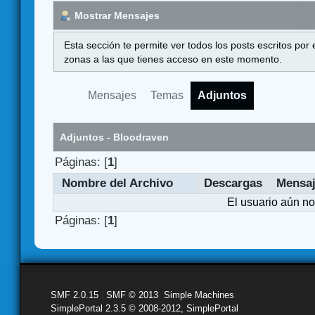
Mostrar Mensajes
Esta sección te permite ver todos los posts escritos por
zonas a las que tienes acceso en este momento.
Mensajes
Temas
Adjuntos
Adjuntos - Bloodraven
Páginas: [
1
]
Nombre del Archivo
Descargas
Mensa
El usuario aún no
Páginas: [
1
]
SMF 2.0.15
|
SMF © 2013
,
Simple Machines
SimplePortal 2.3.5 © 2008-2012, SimplePortal