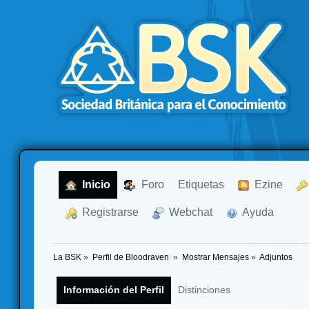
  Inicio
  Foro
Etiquetas
  Ezine
  Registrarse
  Webchat
  Ayuda
La BSK
»
Perfil de Bloodraven 
»
Mostrar Mensajes
»
Adjuntos
Información del Perfil
Distinciones