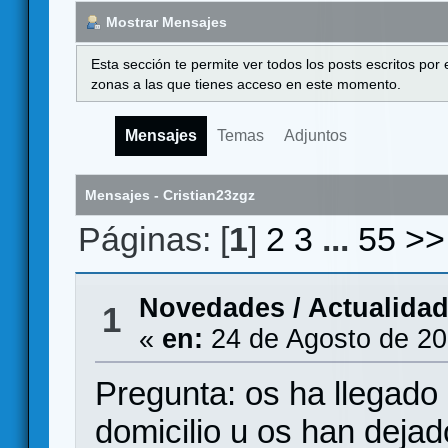
Mostrar Mensajes
Esta sección te permite ver todos los posts escritos por
zonas a las que tienes acceso en este momento.
Mensajes
Temas
Adjuntos
Mensajes - Cristian23zgz
Páginas: [
1
]
2
3
...
55
>>
Novedades / Actualida
1
«
en:
24 de Agosto de 20
Pregunta: os ha llegado
domicilio u os han dejado