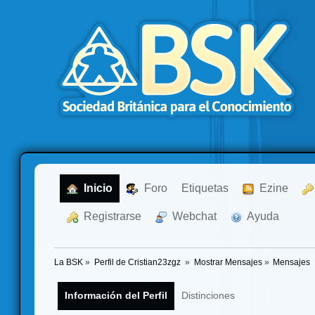
  Inicio
  Foro
Etiquetas
  Ezine
  Registrarse
  Webchat
  Ayuda
La BSK
»
Perfil de Cristian23zgz 
»
Mostrar Mensajes
»
Mensajes
Información del Perfil
Distinciones