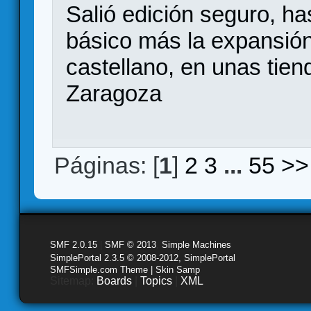
Salió edición seguro, ha
básico más la expansión
castellano, en unas tien
Zaragoza
Páginas: [
1
]
2
3
...
55
>>
SMF 2.0.15
|
SMF © 2013
,
Simple Machines
SimplePortal 2.3.5 © 2008-2012, SimplePortal
SMFSimple.com Theme | Skin Samp
Sitemap:
Boards
|
Topics
|
XML