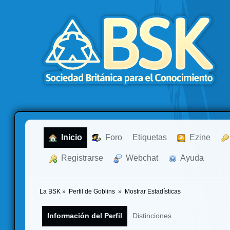
  Inicio
  Foro
Etiquetas
  Ezine
  Registrarse
  Webchat
  Ayuda
La BSK
»
Perfil de Goblins 
»
Mostrar Estadísticas
Información del Perfil
Distinciones