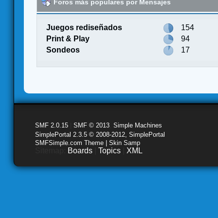
Foros más populares por Mensajes
Juegos rediseñados
154
Print & Play
94
Sondeos
17
SMF 2.0.15
|
SMF © 2013
,
Simple Machines
SimplePortal 2.3.5 © 2008-2012, SimplePortal
SMFSimple.com Theme | Skin Samp
Sitemap:
Boards
|
Topics
|
XML