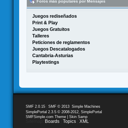
Foros más populares por Mensajes
Juegos rediseñados
Print & Play
Juegos Gratuitos
Talleres
Peticiones de reglamentos
Juegos Descatalogados
Cantabria-Asturias
Playtestings
SMF 2.0.15
|
SMF © 2013
,
Simple Machines
SimplePortal 2.3.5 © 2008-2012, SimplePortal
SMFSimple.com Theme | Skin Samp
Sitemap:
Boards
|
Topics
|
XML