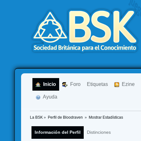
  Inicio
  Foro
Etiquetas
  Ezine
  Ayuda
La BSK
»
Perfil de Bloodraven 
»
Mostrar Estadísticas
Información del Perfil
Distinciones