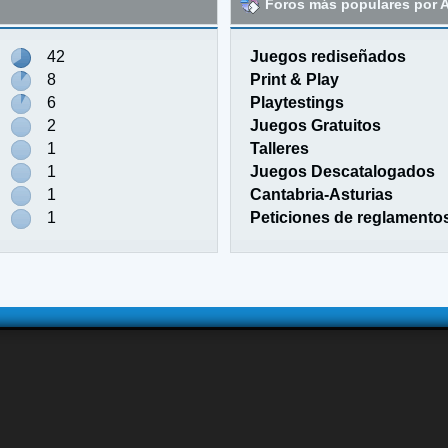
Foros más populares por A
42
Juegos rediseñados
8
Print & Play
6
Playtestings
2
Juegos Gratuitos
1
Talleres
1
Juegos Descatalogados
1
Cantabria-Asturias
1
Peticiones de reglamento