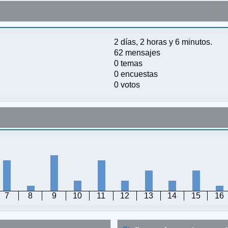
2 días, 2 horas y 6 minutos.
62 mensajes
0 temas
0 encuestas
0 votos
7
8
9
10
11
12
13
14
15
16