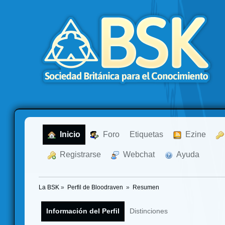
  Inicio
  Foro
Etiquetas
  Ezine
  Registrarse
  Webchat
  Ayuda
La BSK
»
Perfil de Bloodraven 
»
Resumen
Información del Perfil
Distinciones