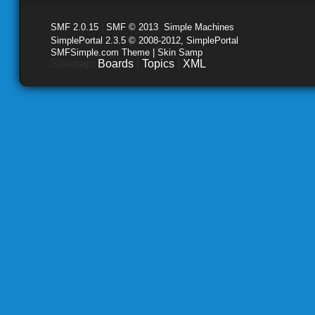
SMF 2.0.15
|
SMF © 2013
,
Simple Machines
SimplePortal 2.3.5 © 2008-2012, SimplePortal
SMFSimple.com Theme | Skin Samp
Sitemap:
Boards
|
Topics
|
XML