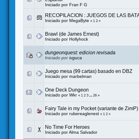
Iniciado por
Fran F G
RECOPILACION : JUEGOS DE LAS BAT
Iniciado por MegaByte
«
1
2
»
Brawl (de James Ernest)
Iniciado por
Hollyhock
dungeonquest: edicion revisada
Iniciado por
ivguca
Juego mesa (99 cartas) basado en DBZ
Iniciado por
marbelman
One Deck Dungeon
Iniciado por
Wkr
«
1
2
3
...
26
»
Fairy Tale in my Pocket (variante de ZimP) 
Iniciado por
rubereaglenest
«
1
2
»
No Time For Heroes
Iniciado por
Alma Salvador