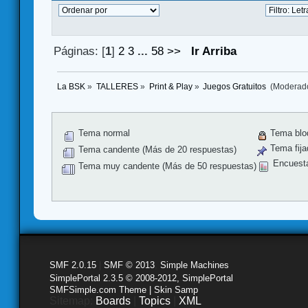
Páginas: [
1
]
2
3
...
58
>>
Ir Arriba
La BSK
»
TALLERES
»
Print & Play
»
Juegos Gratuitos 
(Moderad
Tema normal
Tema blo
Tema fija
Tema candente (Más de 20 respuestas)
Encuest
Tema muy candente (Más de 50 respuestas)
SMF 2.0.15
|
SMF © 2013
,
Simple Machines
SimplePortal 2.3.5 © 2008-2012, SimplePortal
SMFSimple.com Theme | Skin Samp
Sitemap:
Boards
|
Topics
|
XML