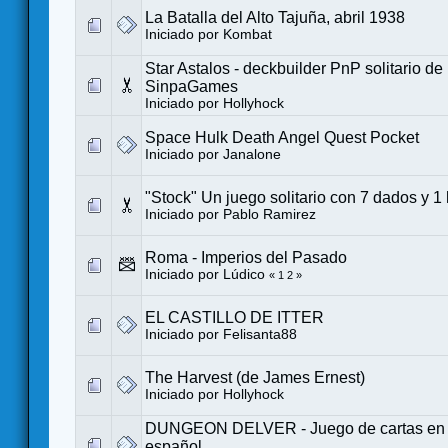
La Batalla del Alto Tajuña, abril 1938
Iniciado por
Kombat
Star Astalos - deckbuilder PnP solitario d
SinpaGames
Iniciado por
Hollyhock
Space Hulk Death Angel Quest Pocket
Iniciado por
Janalone
"Stock" Un juego solitario con 7 dados y 1
Iniciado por
Pablo Ramirez
Roma - Imperios del Pasado
Iniciado por
Lúdico
«
1
2
»
EL CASTILLO DE ITTER
Iniciado por
Felisanta88
The Harvest (de James Ernest)
Iniciado por
Hollyhock
DUNGEON DELVER - Juego de cartas en so
español