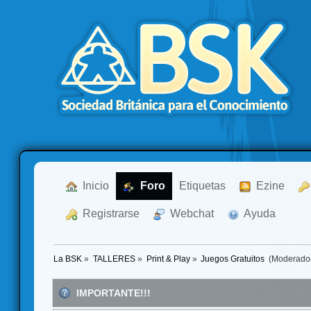
  Inicio
  Foro
Etiquetas
  Ezine
  Registrarse
  Webchat
  Ayuda
La BSK
»
TALLERES
»
Print & Play
»
Juegos Gratuitos 
(Moderado
IMPORTANTE!!!