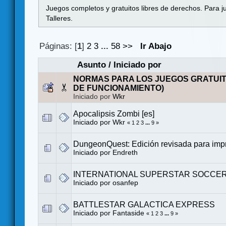
Juegos completos y gratuitos libres de derechos. Para j
Talleres.
Páginas: [
1
]
2
3
...
58
>>
Ir Abajo
Asunto
/
Iniciado por
NORMAS PARA LOS JUEGOS GRATUI
DE FUNCIONAMIENTO)
Iniciado por
Wkr
Apocalipsis Zombi [es]
Iniciado por
Wkr
«
1
2
3
...
9
»
DungeonQuest: Edición revisada para impr
Iniciado por
Endreth
INTERNATIONAL SUPERSTAR SOCCER 
Iniciado por
osanfep
BATTLESTAR GALACTICA EXPRESS
Iniciado por
Fantaside
«
1
2
3
...
9
»