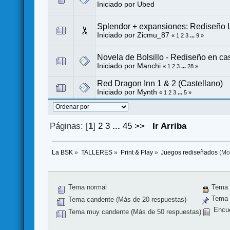
Iniciado por
Ubed
Splendor + expansiones: Rediseño L
Iniciado por
Zicmu_87
«
1
2
3
...
9
»
Novela de Bolsillo - Rediseño en ca
Iniciado por
Manchi
«
1
2
3
...
28
»
Red Dragon Inn 1 & 2 (Castellano)
Iniciado por
Mynth
«
1
2
3
...
5
»
Páginas: [
1
]
2
3
...
45
>>
Ir Arriba
La BSK
»
TALLERES
»
Print & Play
»
Juegos rediseñados
(Mo
Tema normal
Tema 
Tema f
Tema candente (Más de 20 respuestas)
Encu
Tema muy candente (Más de 50 respuestas)