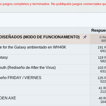
o juegos completos y terminados. No publiquéis juegos comerciales qu
Respue
DISEÑADOS (MODO DE FUNCIONAMIENTO)
0 R
885
e for the Galaxy ambientado en WH40K
191 
691
ntasy
118 
582
uth (Rediseño de After the Virus)
103 
631
diseño FRIDAY / VIERNES
125 
522
41 R
212
OLDEN AXE
40 R
164