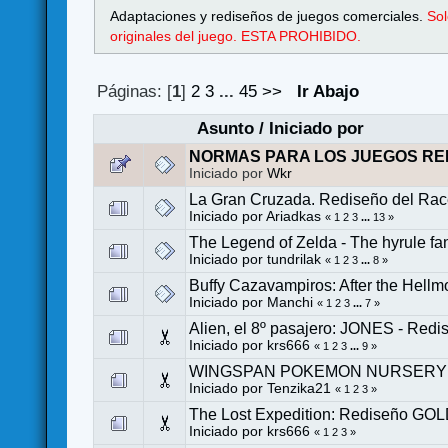
Adaptaciones y rediseños de juegos comerciales.
Sol
originales del juego. ESTA PROHIBIDO.
Páginas: [
1
]
2
3
...
45
>>
Ir Abajo
Asunto
/
Iniciado por
NORMAS PARA LOS JUEGOS RE
Iniciado por
Wkr
La Gran Cruzada. Rediseño del Rac
Iniciado por
Ariadkas
«
1
2
3
...
13
»
The Legend of Zelda - The hyrule fa
Iniciado por
tundrilak
«
1
2
3
...
8
»
Buffy Cazavampiros: After the Hellmo
Iniciado por
Manchi
«
1
2
3
...
7
»
Alien, el 8º pasajero: JONES - Re
Iniciado por
krs666
«
1
2
3
...
9
»
WINGSPAN POKEMON NURSERY
Iniciado por
Tenzika21
«
1
2
3
»
The Lost Expedition: Rediseño G
Iniciado por
krs666
«
1
2
3
»