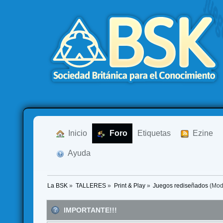
  Inicio
  Foro
Etiquetas
  Ezine
  Ayuda
La BSK
»
TALLERES
»
Print & Play
»
Juegos rediseñados
(Mod
IMPORTANTE!!!