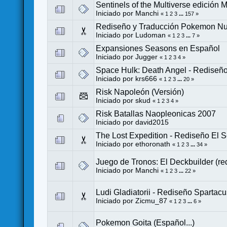
Sentinels of the Multiverse edición 
Iniciado por
Manchi
«
1
2
3
...
157
»
Rediseño y Traducción Pokemon N
Iniciado por
Ludoman
«
1
2
3
...
7
»
Expansiones Seasons en Español
Iniciado por
Jugger
«
1
2
3
4
»
Space Hulk: Death Angel - Redise
Iniciado por
krs666
«
1
2
3
...
20
»
Risk Napoleón (Versión)
Iniciado por
skud
«
1
2
3
4
»
Risk Batallas Naopleonicas 2007
Iniciado por
david2015
The Lost Expedition - Rediseño El Se
Iniciado por
ethoronath
«
1
2
3
...
34
»
Juego de Tronos: El Deckbuilder (re
Iniciado por
Manchi
«
1
2
3
...
22
»
Ludi Gladiatorii - Rediseño Spartacu
Iniciado por
Zicmu_87
«
1
2
3
...
6
»
Pokemon Goita (Español...)