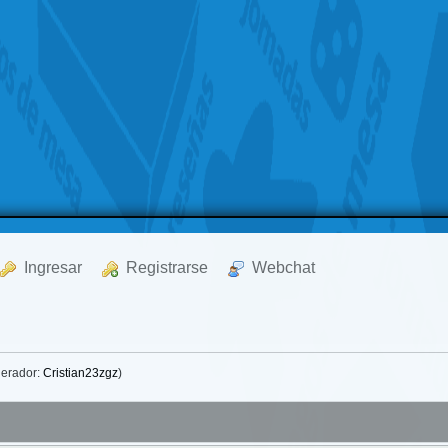
  Ingresar
  Registrarse
  Webchat
erador:
Cristian23zgz
)