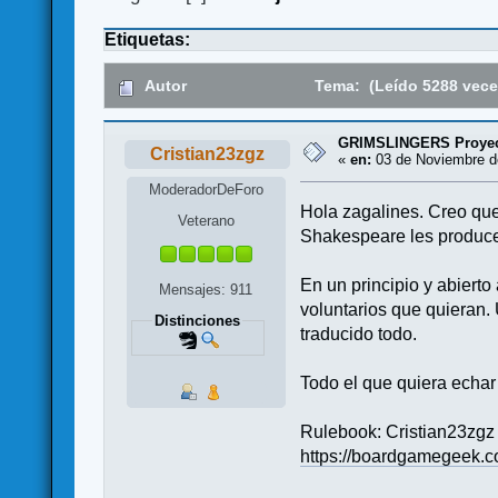
Etiquetas:
Autor
Tema: (Leído 5288 vece
GRIMSLINGERS Proyec
Cristian23zgz
«
en:
03 de Noviembre de
ModeradorDeForo
Hola zagalines. Creo que 
Veterano
Shakespeare les produce 
En un principio y abierto
Mensajes: 911
voluntarios que quieran.
Distinciones
traducido todo.
Todo el que quiera echar
Rulebook: Cristian23zgz 
https://boardgamegeek.c