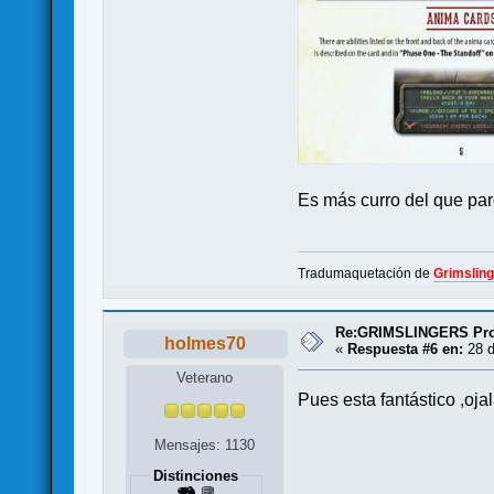
Es más curro del que pa
Tradumaquetación de
Grimslin
Re:GRIMSLINGERS Proy
holmes70
«
Respuesta #6 en:
28 d
Veterano
Pues esta fantástico ,oj
Mensajes: 1130
Distinciones