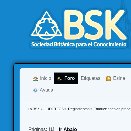
  Inicio
  Foro
Etiquetas
  Ezine
  Ayuda
La BSK
»
LUDOTECA
»
Reglamentos
»
Traducciones en proce
Páginas: [
1
]
Ir Abajo