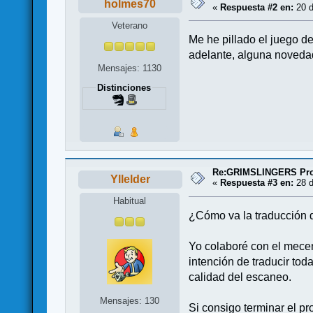
holmes70
«
Respuesta #2 en:
20 d
Veterano
Me he pillado el juego d
adelante, alguna noveda
Mensajes: 1130
Distinciones
Re:GRIMSLINGERS Proy
Yllelder
«
Respuesta #3 en:
28 d
Habitual
¿Cómo va la traducción d
Yo colaboré con el mecen
intención de traducir tod
calidad del escaneo.
Mensajes: 130
Si consigo terminar el pr