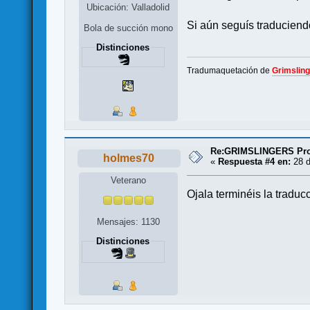
Ubicación: Valladolid
Si aún seguís traduciend
Bola de succión mono
Distinciones
Tradumaquetación de
Grimslin
Re:GRIMSLINGERS Proy
holmes70
«
Respuesta #4 en:
28 d
Veterano
Ojala terminéis la traduc
Mensajes: 1130
Distinciones