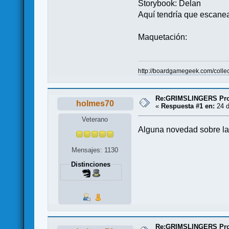
Storybook: Delan
Aquí tendría que escanear
Maquetación:
http://boardgamegeek.com/coll
Re:GRIMSLINGERS Proy
holmes70
«
Respuesta #1 en:
24 d
Veterano
Alguna novedad sobre la
Mensajes: 1130
Distinciones
Re:GRIMSLINGERS Proy