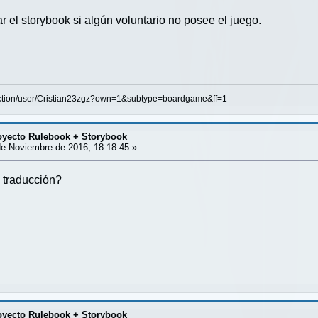
 el storybook si algún voluntario no posee el juego.
ection/user/Cristian23zgz?own=1&subtype=boardgame&ff=1
ecto Rulebook + Storybook
e Noviembre de 2016, 18:18:45 »
 traducción?
ecto Rulebook + Storybook