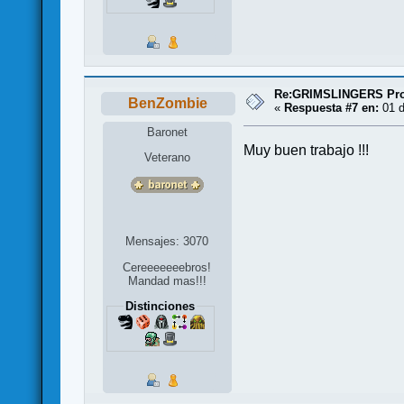
Re:GRIMSLINGERS Proy
BenZombie
«
Respuesta #7 en:
01 d
Baronet
Muy buen trabajo !!!
Veterano
Mensajes: 3070
Cereeeeeeebros!
Mandad mas!!!
Distinciones