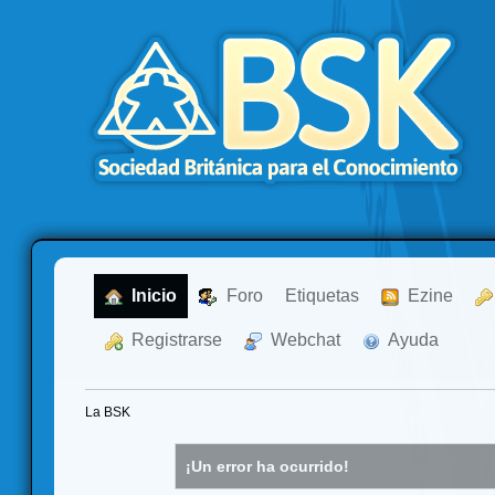
  Inicio
  Foro
Etiquetas
  Ezine
  Registrarse
  Webchat
  Ayuda
La BSK
¡Un error ha ocurrido!