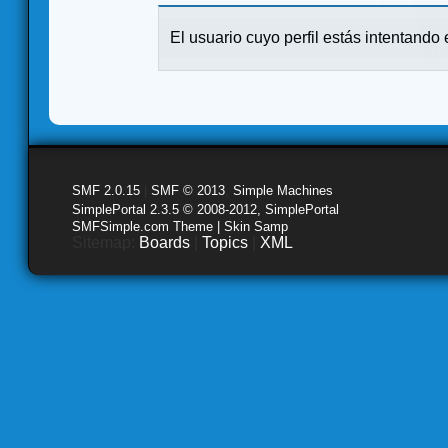
El usuario cuyo perfil estás intentando e
SMF 2.0.15
|
SMF © 2013
,
Simple Machines
SimplePortal 2.3.5 © 2008-2012, SimplePortal
SMFSimple.com Theme | Skin Samp
Sitemap:
Boards
|
Topics
|
XML