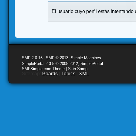
El usuario cuyo perfil estás intentando e
SMF 2.0.15
|
SMF © 2013
,
Simple Machines
SimplePortal 2.3.5 © 2008-2012, SimplePortal
SMFSimple.com Theme | Skin Samp
Sitemap:
Boards
|
Topics
|
XML