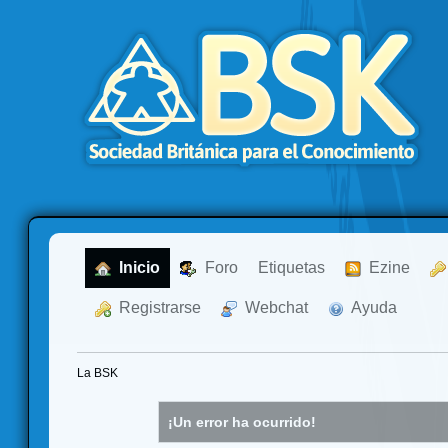
  Inicio
  Foro
Etiquetas
  Ezine
  Registrarse
  Webchat
  Ayuda
La BSK
¡Un error ha ocurrido!