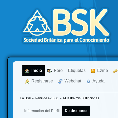
  Inicio
  Foro
Etiquetas
  Ezine
  Registrarse
  Webchat
  Ayuda
La BSK
»
Perfil de e-1000 
»
Muestra mis Distinciones
Información del Perfil
Distinciones