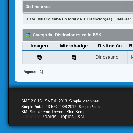
Distinciones
Este usuario tiene un total de
1
Distinción(es). Detalles:
Categoría: Distinciones en la BSK
Imagen
Microbadge
Distinción
R
Dinosaurio
Páginas: [
1
]
SMF 2.0.15
|
SMF © 2013
,
Simple Machines
SimplePortal 2.3.5 © 2008-2012, SimplePortal
SMFSimple.com Theme | Skin Samp
Sitemap:
Boards
|
Topics
|
XML