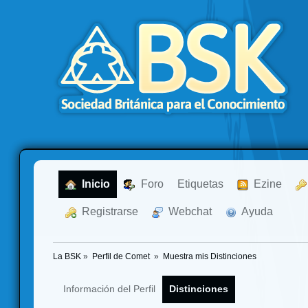
  Inicio
  Foro
Etiquetas
  Ezine
  Registrarse
  Webchat
  Ayuda
La BSK
»
Perfil de Comet 
»
Muestra mis Distinciones
Información del Perfil
Distinciones