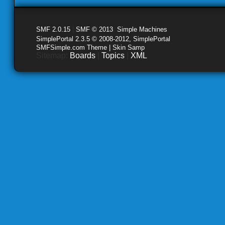
SMF 2.0.15
|
SMF © 2013
,
Simple Machines
SimplePortal 2.3.5 © 2008-2012, SimplePortal
SMFSimple.com Theme | Skin Samp
Sitemap:
Boards
|
Topics
|
XML