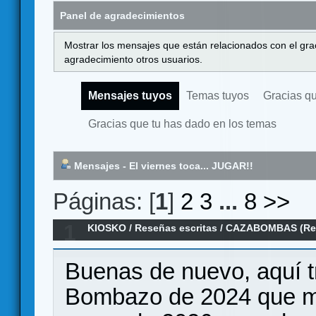
Panel de agradecimientos
Mostrar los mensajes que están relacionados con el gra
agradecimiento otros usuarios.
Mensajes tuyos
Temas tuyos
Gracias q
Gracias que tu has dado en los temas
Mensajes - El viernes toca... JUGAR!!
Páginas: [
1
]
2
3
...
8
>>
1
KIOSKO
/
Reseñas escritas
/
CAZABOMBAS (Re
Buenas de nuevo, aquí t
Bombazo de 2024 que m