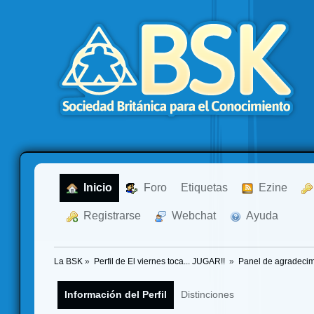
  Inicio
  Foro
Etiquetas
  Ezine
  Registrarse
  Webchat
  Ayuda
La BSK
»
Perfil de El viernes toca... JUGAR!! 
»
Panel de agradecim
Información del Perfil
Distinciones