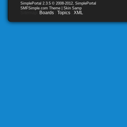
SimplePortal 2.3.5 © 2008-2012, SimplePortal
SMFSimple.com Theme | Skin Samp
Sitemap:
Boards
|
Topics
|
XML