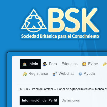
  Inicio
  Foro
Etiquetas
  Ezine
  Registrarse
  Webchat
  Ayuda
La BSK
»
Perfil de Iamtrici 
»
Panel de agradecimientos
»
Mensajes
Información del Perfil
Distinciones