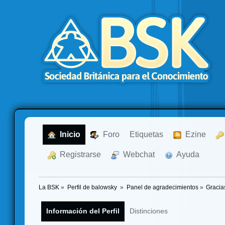
  Inicio
  Foro
Etiquetas
  Ezine
  Registrarse
  Webchat
  Ayuda
La BSK
»
Perfil de balowsky 
»
Panel de agradecimientos
»
Gracia
Información del Perfil
Distinciones