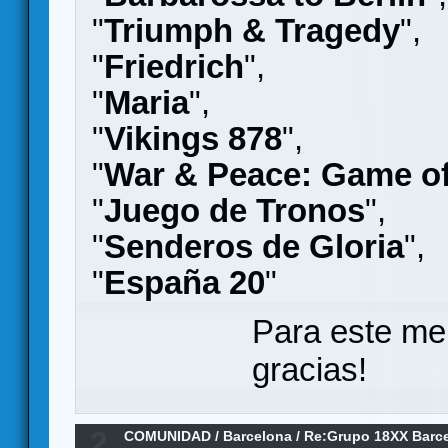
"
Triumph & Tragedy
",
"
Friedrich
",
"
Maria
",
"
Vikings 878
",
"
War & Peace: Game of
"
Juego de Tronos
",
"
Senderos de Gloria
",
"
España 20
"
Para este me
gracias!
2
COMUNIDAD
/
Barcelona
/
Re:Grupo 18XX Barc