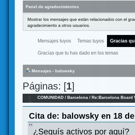
Panel de agradecimientos
Mostrar los mensajes que están relacionados con el gra
agradecimiento a otros usuarios.
Mensajes tuyos
Temas tuyos
Gracias qu
Gracias que tu has dado en los temas
Mensajes - balowsky
Páginas: [
1
]
1
COMUNIDAD
/
Barcelona
/
Re:Barcelona Board 
wargames–sa 9/10/21
Cita de: balowsky en 18 de
¿Seguís activos por aquí?