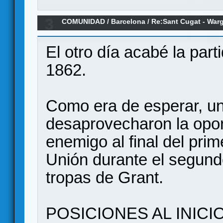
3
COMUNIDAD
/
Barcelona
/
Re:Sant Cugat - Warg
juegos 1vs1
El otro día acabé la parti
1862.
Como era de esperar, u
desaprovecharon la opor
enemigo al final del prim
Unión durante el segundo
tropas de Grant.
POSICIONES AL INICI