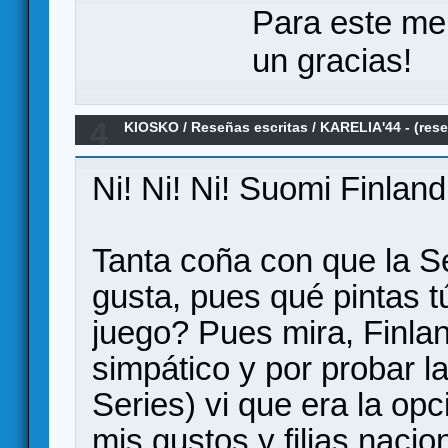
Para este me
un gracias!
4
KIOSKO
/
Reseñas escritas
/
KARELIA'44 - (res
Ni! Ni! Ni! Suomi Finland
Tanta coña con que la S
gusta, pues qué pintas 
juego? Pues mira, Finla
simpático y por probar 
Series) vi que era la o
mis gustos y filias nacio