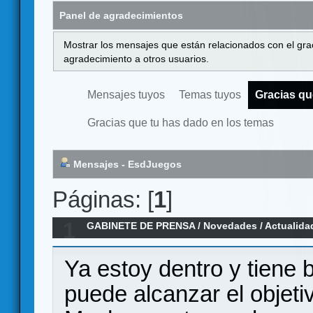
Panel de agradecimientos
Mostrar los mensajes que están relacionados con el gra
agradecimiento a otros usuarios.
Mensajes tuyos
Temas tuyos
Gracias qu
Gracias que tu has dado en los temas
Mensajes - EsdJuegos
Páginas: [
1
]
1
GABINETE DE PRENSA
/
Novedades / Actualida
CALABOZO
Ya estoy dentro y tiene 
puede alcanzar el objetiv