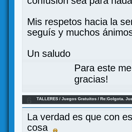
confusión sea para nada
Mis respetos hacia la s
seguís y muchos ánimos 
Un saludo
Para este me
gracias!
6
TALLERES
/
Juegos Gratuitos
/
Re:Golgota. Ju
La verdad es que con e
cosa