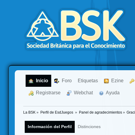
  Inicio
  Foro
Etiquetas
  Ezine
  Registrarse
  Webchat
  Ayuda
La BSK
»
Perfil de EsdJuegos 
»
Panel de agradecimientos
»
Grac
Información del Perfil
Distinciones