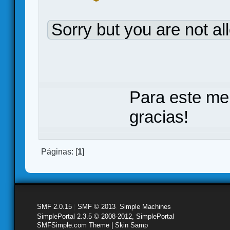
Sorry but you are not al
Para este me
gracias!
Páginas: [
1
]
SMF 2.0.15
|
SMF © 2013
,
Simple Machines
SimplePortal 2.3.5 © 2008-2012, SimplePortal
SMFSimple.com Theme | Skin Samp